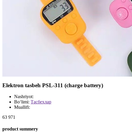
Elektron tasbeh PSL-311 (charge battery)
Nashriyot:
Bo‘limi:
Тасбеҳлар
Muallifi:
63 971
product summery