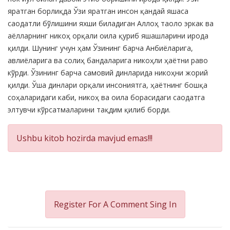
яратган борлиқда Ўзи яратган инсон қандай яшаса
саодатли бўлишини яхши биладиган Аллоҳ таоло эркак ва
аёлларнинг никоҳ орқали оила қуриб яшашларини ирода
қилди. Шунинг учун ҳам Ўзининг барча Анбиёларига,
авлиёларига ва солиҳ бандаларига никоҳли ҳаётни раво
кўрди. Ўзининг барча самовий динларида никоҳни жорий
қилди. Ўша динлари орқали инсониятга, ҳаётнинг бошқа
соҳаларидаги каби, никоҳ ва оила борасидаги саодатга
элтувчи кўрсатмаларини тақдим қилиб борди.
Ushbu kitob hozirda mavjud emas!!!
Register For A Comment
Sing In