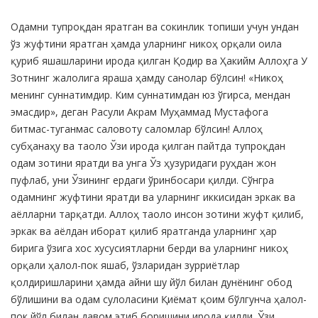
Product
Одамни тупроқдан яратган ва сокинлик топиши учун ундан
Summery
ўз жуфтини яратган ҳамда уларнинг никоҳ орқали оила
қуриб яшашларини ирода қилган Қодир ва Ҳакийм Аллоҳга У
Зотнинг жалолига яраша ҳамду санолар бўлсин! «Никоҳ
менинг суннатимдир. Ким суннатимдан юз ўгирса, мендан
эмасдир», деган Расули Акрам Муҳаммад Мустафога
битмас-туганмас саловоту саломлар бўлсин! Аллоҳ
субҳанаҳу ва таоло Ўзи ирода қилган пайтда тупроқдан
одам зотини яратди ва унга Ўз ҳузуридаги руҳдан жон
пуфлаб, уни Ўзининг ердаги ўринбосари қилди. Сўнгра
одамнинг жуфтини яратди ва уларнинг иккисидан эркак ва
аёлларни тарқатди. Аллоҳ таоло инсон зотини жуфт қилиб,
эркак ва аёлдан иборат қилиб яратганда уларнинг ҳар
бирига ўзига хос хусусиятларни берди ва уларнинг никоҳ
орқали ҳалол-пок яшаб, ўзларидан зурриётлар
қолдиришларини ҳамда айни шу йўл билан дунёнинг обод
бўлишини ва одам сулоласини Қиёмат қоим бўлгунча ҳалол-
пок йўл билан давом этиб боришини ирода қилди. Ўзи