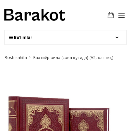
Bo‘limlar
Site
Bosh sahifa
Бахтиёр оила (совға қутида) (А5, қаттиқ)
Breadcrumb