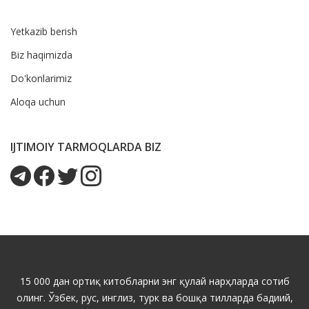
Yetkazib berish
Biz haqimizda
Do'konlarimiz
Aloqa uchun
IJTIMOIY TARMOQLARDA BIZ
15 000 дан ортиқ китобларни энг қулай нарҳларда сотиб
олинг. Ўзбек, рус, инглиз, турк ва бошқа тилларда бадиий,