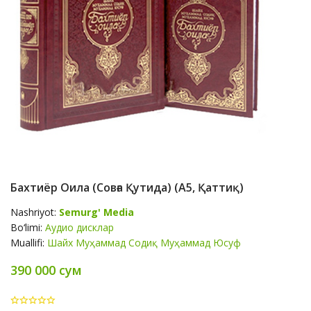
Бахтиёр Оила (совға Қутида) (А5, Қаттиқ)
Nashriyot:
Semurg' Media
Bo‘limi:
Аудио дисклар
Muallifi:
Шайх Муҳаммад Содиқ Муҳаммад Юсуф
390 000 сум