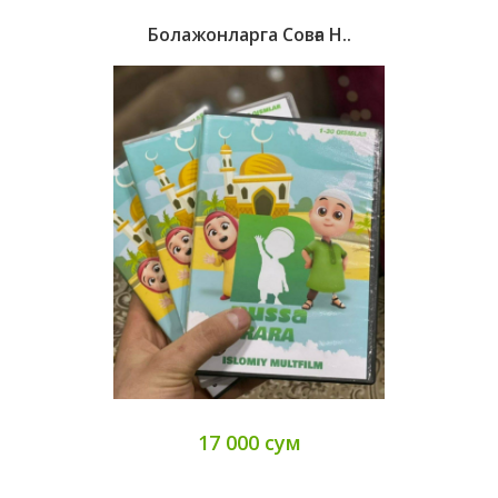
Болажонларга Совға Н..
17 000 сум