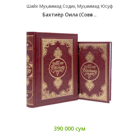
Шайх Муҳаммад Содиқ Муҳаммад Юсуф
Бахтиёр Оила (совға ..
390 000 сум