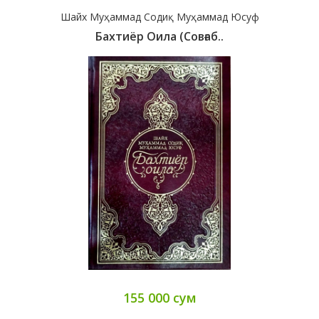
Шайх Муҳаммад Содиқ Муҳаммад Юсуф
Бахтиёр Оила (совғаб..
155 000 сум