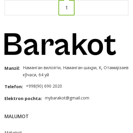
1
Наманган вилояти, Наманган шаҳри, Қ. Отамирзаев
Manzil:
кўчаси, 64 уй
+998(90) 690 2020
Telefon:
mybarakot@gmail.com
Elektron pochta:
MALUMOT
Malumot