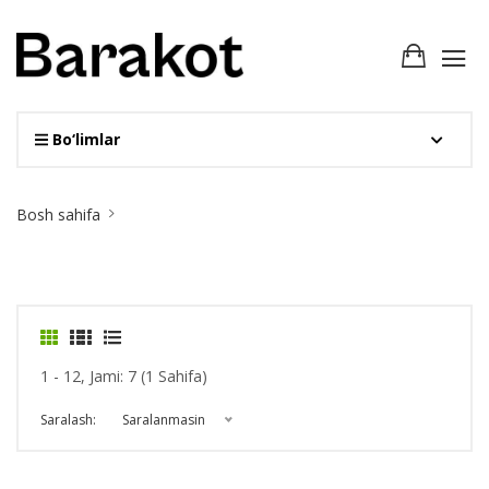
Bo‘limlar
Site
Bosh sahifa
Breadcrumb
1 - 12, Jami: 7 (1 Sahifa)
Saralash:
Saralanmasin