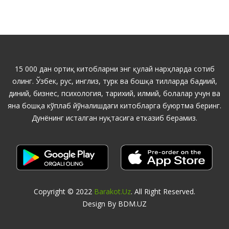
15 000 дан ортиқ китобларни энг қулай нарҳларда сотиб
олинг. Ўзбек, рус, инглиз, турк ва бошқа тилларда бадиий,
диний, бизнес, психология, тарихий, илмий, болалар учун ва
яна бошқа кўплаб йўналишдаги китобларга буюртма беринг.
Дунёнинг исталган нуқтасига етказиб берамиз.
Copyright © 2022
Barakot.uz
. All Right Reserved.
Design By BDM.UZ