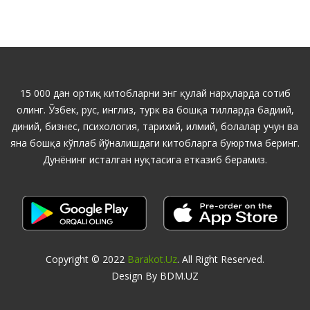
15 000 дан ортиқ китобларни энг қулай нарҳларда сотиб
олинг. Ўзбек, рус, инглиз, турк ва бошқа тилларда бадиий,
диний, бизнес, психология, тарихий, илмий, болалар учун ва
яна бошқа кўплаб йўналишдаги китобларга буюртма беринг.
Дунёнинг исталган нуқтасига етказиб берамиз.
Copyright © 2022
Barakot.uz
. All Right Reserved.
Design By BDM.UZ