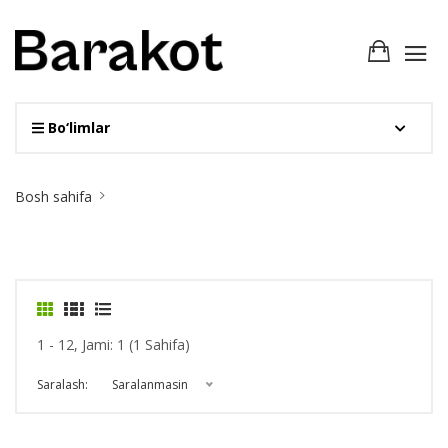
Bo‘limlar
Site
Bosh sahifa
Breadcrumb
1 - 12, Jami: 1 (1 Sahifa)
Saralash:
Saralanmasin