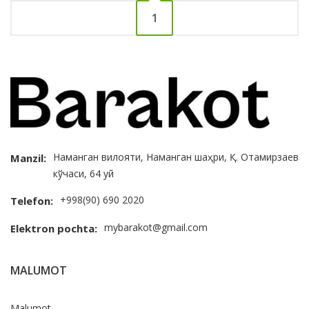
1
Наманган вилояти, Наманган шаҳри, Қ. Отамирзаев
Manzil:
кўчаси, 64 уй
+998(90) 690 2020
Telefon:
mybarakot@gmail.com
Elektron pochta:
MALUMOT
Malumot