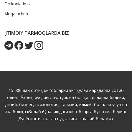
Do'konlarimiz
Aloqa uchun
IJTIMOIY TARMOQLARDA BIZ
15 000 дан ортиқ китобларни энг қулай нарҳларда сотиб
олинг. Ўзбек, рус, инглиз, турк ва бошқа тилларда бадиий,
диний, бизнес, психология, тарихий, илмий, болалар учун ва
яна бошқа кўплаб йўналишдаги китобларга буюртма беринг.
Дунёнинг исталган нуқтасига етказиб берамиз.