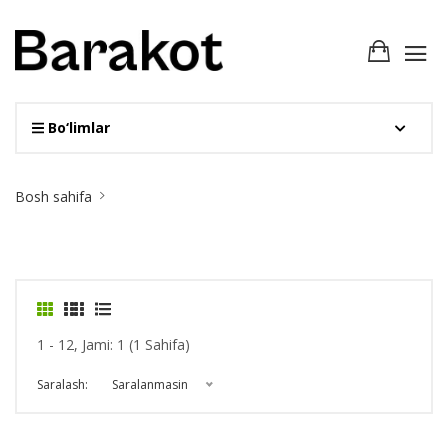
Bo‘limlar
Site
Bosh sahifa
Breadcrumb
1 - 12, Jami: 1 (1 Sahifa)
Saralash:
Saralanmasin