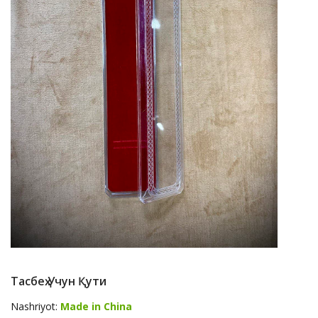
Тасбеҳ Учун Қути
Nashriyot:
Made in China