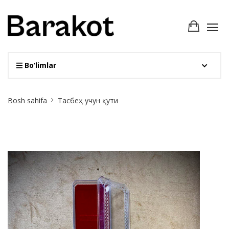
Bo‘limlar
Site
Bosh sahifa
Тасбеҳ учун қути
Breadcrumb