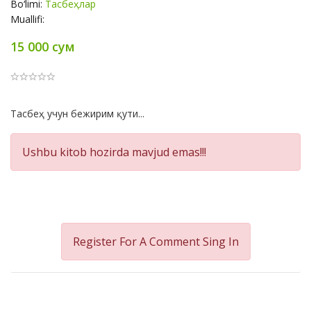
Bo‘limi:
Тасбеҳлар
Muallifi:
15 000 сум
Product
Тасбеҳ учун бежирим қути...
Summery
Ushbu kitob hozirda mavjud emas!!!
Register For A Comment
Sing In