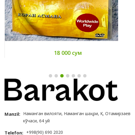
м
390 000 сум
Наманган вилояти, Наманган шаҳри, Қ. Отамирзаев
Manzil:
кўчаси, 64 уй
+998(90) 690 2020
Telefon: