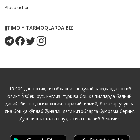
Aloqa uchun
IJTIMOIY TARMOQLARDA BIZ
15 000 дан ортиқ китобларни энг қулай нарҳларда сотиб
олинг. Ўзбек, рус, инглиз, турк ва бошқа тилларда бадиий,
диний, бизнес, психология, тарихий, илмий, болалар учун ва
яна бошқа кўплаб йўналишдаги китобларга буюртма беринг.
Дунёнинг исталган нуқтасига етказиб берамиз.