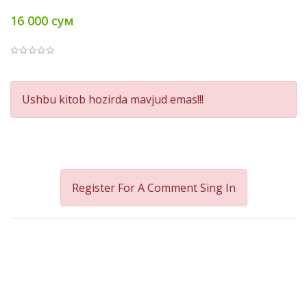
16 000 сум
Product
Ushbu kitob hozirda mavjud emas!!!
Summery
Register For A Comment
Sing In