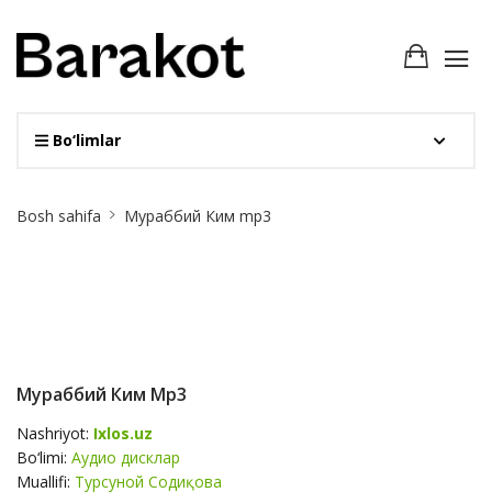
Bo‘limlar
Site
Bosh sahifa
Мураббий Ким mp3
Breadcrumb
Мураббий Ким Mp3
Nashriyot:
Ixlos.uz
Bo‘limi:
Аудио дисклар
Muallifi:
Турсуной Содиқова