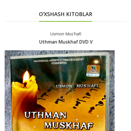
O‘XSHASH KITOBLAR
fi
Шайх Муҳаммад Содиқ Муҳа
 DVD V
Бахтиёр Оила (сов