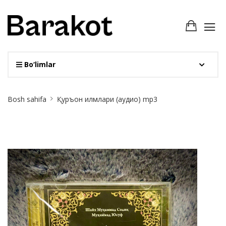
Bo‘limlar
Site
Bosh sahifa
Қуръон илмлари (аудио) mp3
Breadcrumb