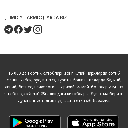
IJTIMOIY TARMOQLARDA BIZ
15 000 дан ортиқ китобларни энг қулай нарҳларда сотиб
олинг. Ўзбек, рус, инглиз, турк ва бошқа тилларда бадиий,
диний, бизнес, психология, тарихий, илмий, болалар учун ва
яна бошқа кўплаб йўналишдаги китобларга буюртма беринг.
Дунёнинг исталган нуқтасига етказиб берамиз.