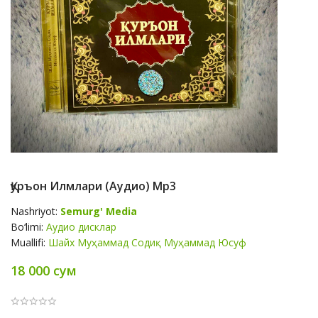
Қуръон Илмлари (аудио) Mp3
Nashriyot:
Semurg' Media
Bo‘limi:
Аудио дисклар
Muallifi:
Шайх Муҳаммад Содиқ Муҳаммад Юсуф
18 000 сум