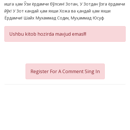
ишга ҳам Ўзи ёрдамчи бўлсин! Зотан, У Зотдан ўзга ёрдамчи
йўк! У Зот кандай ҳам яхши Хожа ва қандай ҳам яхши
Ёрдамчи! Шайх Мухаммад Содиқ Муҳаммад Юсуф
Ushbu kitob hozirda mavjud emas!!!
Register For A Comment
Sing In