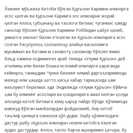
Product
Ўзининг мўъжиза Китоби бўлган Қуръони Каримни илмларга
Summery
асос қилган ва Қуръони Каримга хос илмларни жорий
қилган Аллоҳ субҳанаҳу ва таолога битмас-туганмас ҳамду
санолар бўлсин! Қуръони Каримни Роббидан қабул қилиб,
умматга омонат билан етказган ва Қуръон илмларига асос
солган Расулуллоҳ соллаллоҳу алайҳи васалламга
мукаммал ва батами м салавоту саломлар бўлсин! Аммо
баъд: камина ходимингиз араб тилида «Улуми Қуръон» деб
аталмиш илм билан бошка исломий илмларга қараганда
кейинроқ танишдим. Чунки бизнинг илмий даргоҳларимизда
мазкур илм ҳақида ҳатто қисқа хабар тариқасида ҳам
маълумот берилмас эди. Эндиликда «Улуми Қуръон» бўйича
ҳам бу илмнинг асослари ва қоидаларига амал килган ҳолда
алоҳида китоб битишга азму қарор пайдо бўлди. Қўлимизда
мавжуд бўлган манбалардан фойдаланиб, бир китоб
таълиф қилишга ожизона қўл урдик. Ушбу қўлингиздаги
дастур ушбу «Қуръон илмлари» номли китобга ёзилган
аудио дастурдир. Аллоҳ таоло барча ишларимиз қатори, бу