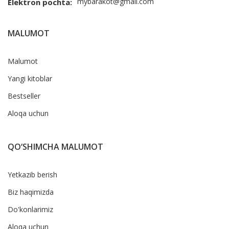
mybarakot@gmail.com
Elektron pochta:
MALUMOT
Malumot
Yangi kitoblar
Bestseller
Aloqa uchun
QO‘SHIMCHA MALUMOT
Yetkazib berish
Biz haqimizda
Do'konlarimiz
Aloqa uchun