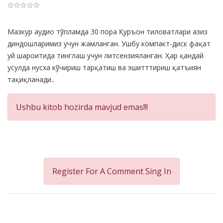
Product
Мазкур аудио тўпламда 30 пора Қуръон тиловатлари азиз
Summery
диндошларимиз учун жамланган. Ушбу компакт-диск фақат
уй шароитида тинглаш учун литсензияланган. Ҳар қандай
усулда нусха кўчириш тарқатиш ва эшитттириш қатъиян
тақиқланади..
Ushbu kitob hozirda mavjud emas!!!
Register For A Comment
Sing In