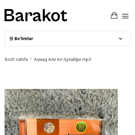
Bo‘limlar
Site
Bosh sahifa
Аҳмад Али Ал-Ҳузайфи mp3
Breadcrumb