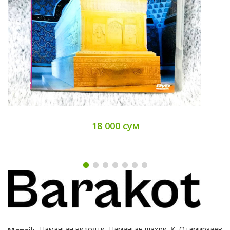
18 000 сум
Наманган вилояти, Наманган шаҳри, Қ. Отамирзаев