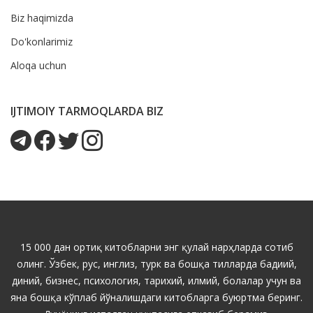
Biz haqimizda
Do'konlarimiz
Aloqa uchun
IJTIMOIY TARMOQLARDA BIZ
15 000 дан ортиқ китобларни энг қулай нарҳларда сотиб
олинг. Ўзбек, рус, инглиз, турк ва бошқа тилларда бадиий,
диний, бизнес, психология, тарихий, илмий, болалар учун ва
яна бошқа кўплаб йўналишдаги китобларга буюртма беринг.