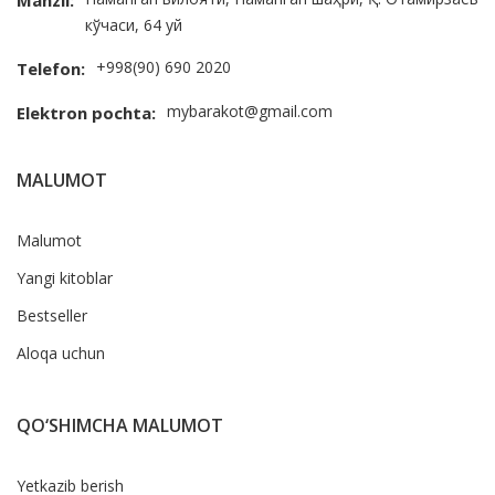
Manzil:
кўчаси, 64 уй
+998(90) 690 2020
Telefon:
mybarakot@gmail.com
Elektron pochta:
MALUMOT
Malumot
Yangi kitoblar
Bestseller
Aloqa uchun
QO‘SHIMCHA MALUMOT
Yetkazib berish