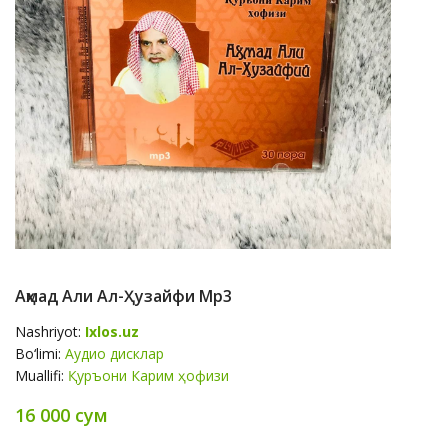
Аҳмад Али Ал-Ҳузайфи Mp3
Nashriyot:
Ixlos.uz
Bo‘limi:
Аудио дисклар
Muallifi:
Қуръони Карим ҳофизи
16 000 сум