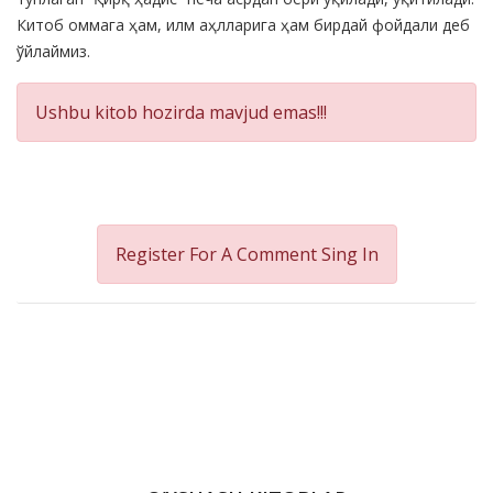
Китоб оммага ҳам, илм аҳлларига ҳам бирдай фойдали деб
ўйлаймиз.
Ushbu kitob hozirda mavjud emas!!!
Register For A Comment
Sing In