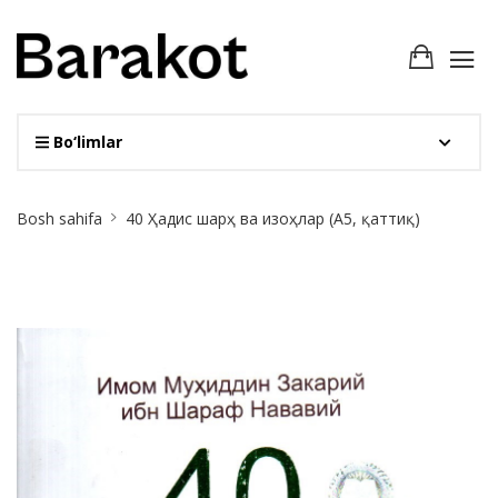
Bo‘limlar
Site
Bosh sahifa
40 Ҳадис шарҳ ва изоҳлар (А5, қаттиқ)
Breadcrumb