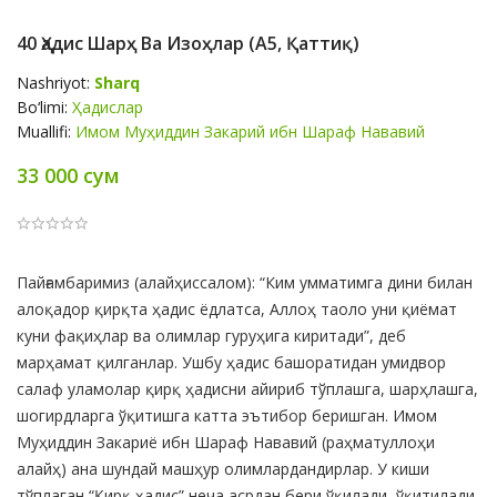
40 Ҳадис Шарҳ Ва Изоҳлар (А5, Қаттиқ)
Nashriyot:
Sharq
Bo‘limi:
Ҳадислар
Muallifi:
Имом Муҳиддин Закарий ибн Шараф Нававий
33 000 сум
Product
Пайғамбаримиз (алайҳиссалом): “Ким умматимга дини билан
Summery
алоқадор қирқта ҳадис ёдлатса, Аллоҳ таоло уни қиёмат
куни фақиҳлар ва олимлар гуруҳига киритади”, деб
марҳамат қилганлар. Ушбу ҳадис башоратидан умидвор
салаф уламолар қирқ ҳадисни айириб тўплашга, шарҳлашга,
шогирдларга ўқитишга катта эътибор беришган. Имом
Муҳиддин Закариё ибн Шараф Нававий (раҳматуллоҳи
алайҳ) ана шундай машҳур олимлардандирлар. У киши
тўплаган “Қирқ ҳадис” неча асрдан бери ўқилади, ўқитилади.