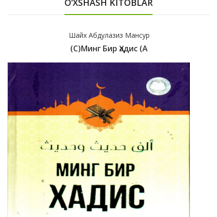
O‘XSHASH KITOBLAR
Шайх Абдулазиз Мансур
(с)Минг Бир Ҳадис (А