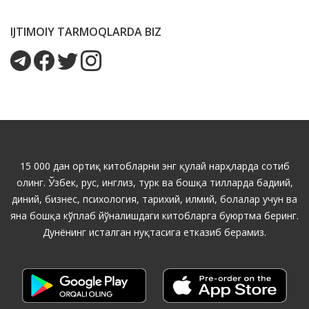
IJTIMOIY TARMOQLARDA BIZ
15 000 дан ортиқ китобларни энг қулай нарҳларда сотиб
олинг. Ўзбек, рус, инглиз, турк ва бошқа тилларда бадиий,
диний, бизнес, психология, тарихий, илмий, болалар учун ва
яна бошқа кўплаб йўналишдаги китобларга буюртма беринг.
Дунёнинг исталган нуқтасига етказиб берамиз.