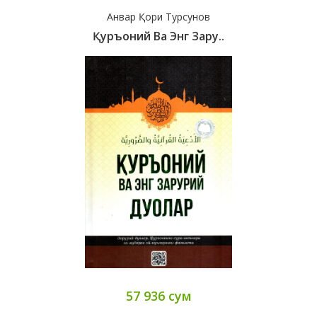
Анвар Қори Турсунов
Қуръоний Ва Энг Зару..
57 936 сум