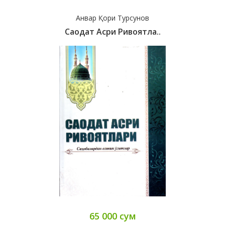
Анвар Қори Турсунов
Саодат Асри Ривоятла..
65 000 сум