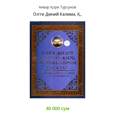
Анвар Қори Турсунов
Олти Диний Калима, Қ..
40 000 сум