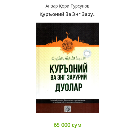
Анвар Қори Турсунов
Қуръоний Ва Энг Зару..
65 000 сум