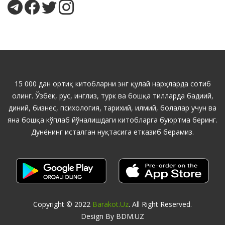
15 000 дан ортиқ китобларни энг қулай нарҳларда сотиб
олинг. Ўзбек, рус, инглиз, турк ва бошқа тилларда бадиий,
диний, бизнес, психология, тарихий, илмий, болалар учун ва
яна бошқа кўплаб йўналишдаги китобларга буюртма беринг.
Дунёнинг исталган нуқтасига етказиб берамиз.
Copyright © 2022
Barakot.uz
. All Right Reserved.
Design By BDM.UZ