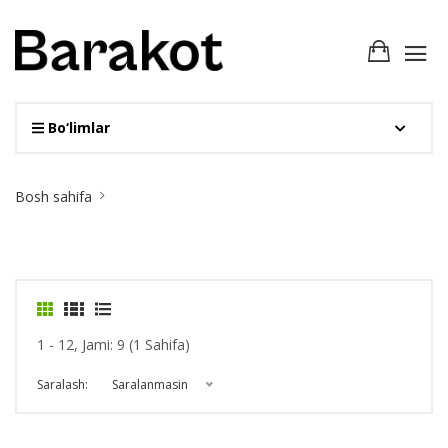
Bo‘limlar
Site
Bosh sahifa
Breadcrumb
1 - 12, Jami: 9 (1 Sahifa)
Saralash:
Saralanmasin