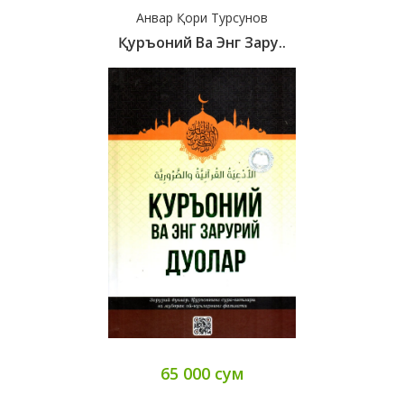
Анвар Қори Турсунов
Қуръоний Ва Энг Зару..
65 000 сум