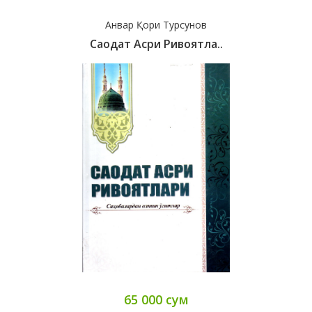
Анвар Қори Турсунов
Саодат Асри Ривоятла..
65 000 сум