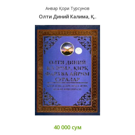
Анвар Қори Турсунов
Олти Диний Калима, Қ..
40 000 сум