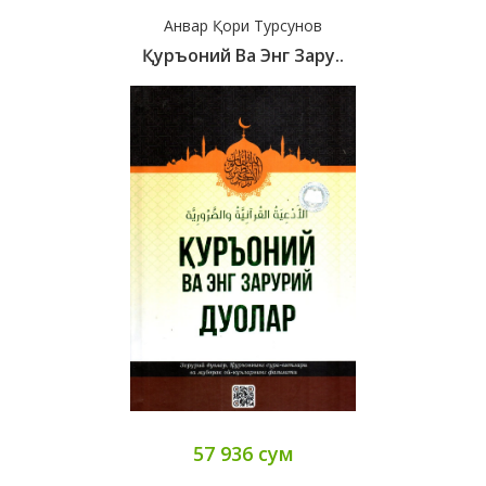
Анвар Қори Турсунов
Қуръоний Ва Энг Зару..
57 936 сум