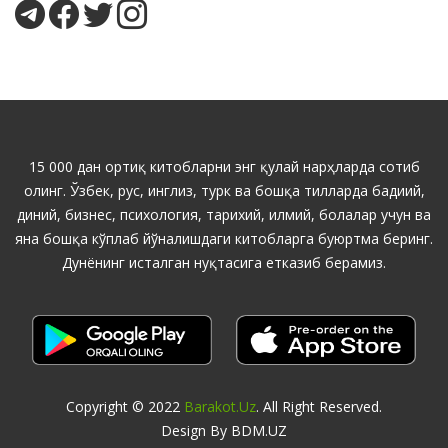
15 000 дан ортиқ китобларни энг қулай нарҳларда сотиб
олинг. Ўзбек, рус, инглиз, турк ва бошқа тилларда бадиий,
диний, бизнес, психология, тарихий, илмий, болалар учун ва
яна бошқа кўплаб йўналишдаги китобларга буюртма беринг.
Дунёнинг исталган нуқтасига етказиб берамиз.
Copyright © 2022
Barakot.uz
. All Right Reserved.
Design By BDM.UZ