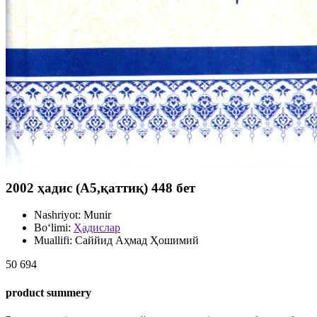
2002 ҳадис (A5,қаттиқ) 448 бет
Nashriyot:
Munir
Bo‘limi:
Ҳадислар
Muallifi:
Саййид Аҳмад Ҳошимий
50 694
product summery