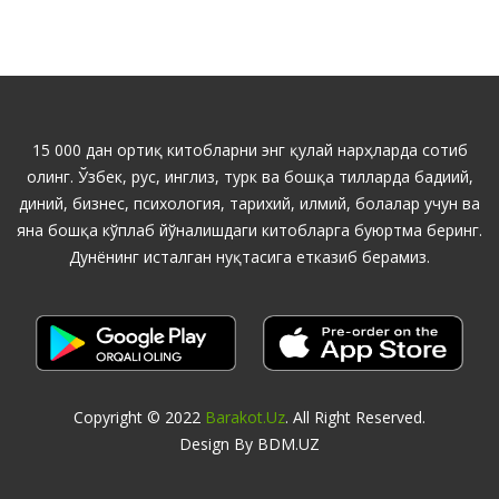
15 000 дан ортиқ китобларни энг қулай нарҳларда сотиб
олинг. Ўзбек, рус, инглиз, турк ва бошқа тилларда бадиий,
диний, бизнес, психология, тарихий, илмий, болалар учун ва
яна бошқа кўплаб йўналишдаги китобларга буюртма беринг.
Дунёнинг исталган нуқтасига етказиб берамиз.
Copyright © 2022
Barakot.uz
. All Right Reserved.
Design By BDM.UZ