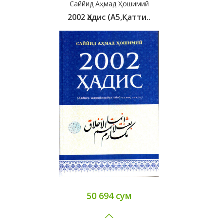
Саййид Аҳмад Ҳошимий
2002 Ҳадис (A5,қатти..
50 694 сум