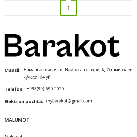
1
Наманган вилояти, Наманган шаҳри, Қ. Отамирзаев
Manzil:
кўчаси, 64 уй
+998(90) 690 2020
Telefon:
mybarakot@gmail.com
Elektron pochta:
MALUMOT
Malumot