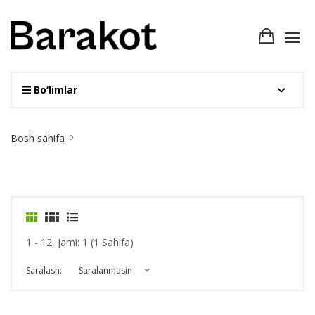
Bo‘limlar
Site
Bosh sahifa
Breadcrumb
1 - 12, Jami: 1 (1 Sahifa)
Saralash:
Saralanmasin