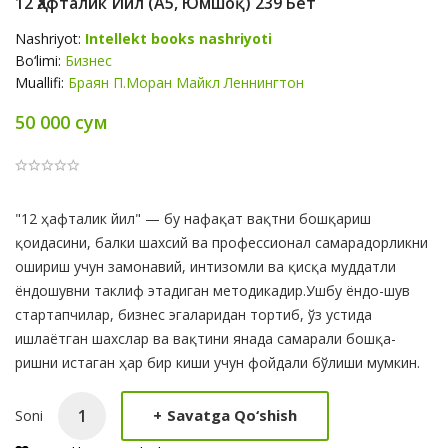
12 Ҳафталик Йил (А5, Юмшоқ) 239 Бет
Nashriyot:
Intellekt books nashriyoti
Bo‘limi:
Бизнес
Muallifi:
Браян П.Моран Майкл Леннингтон
50 000 сум
Product
"12 ҳафталик йил" — бу нафақат вақтни бошқариш
Summery
қоидасини, балки шахсий ва профессионал самарадорликни
ошириш учун замонавий, интизомли ва қисқа муддатли
ёндошувни таклиф этадиган методикадир.Ушбу ёндо-шув
стартапчилар, бизнес эгаларидан тортиб, ўз устида
ишлаётган шахслар ва вақтини янада самарали бошқа-
ришни истаган ҳар бир киши учун фойдали бўлиши мумкин.
+
Savatga Qo‘shish
Soni