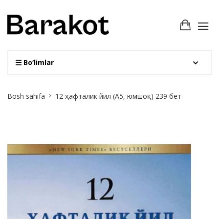
Bo‘limlar
Site
Bosh sahifa
12 ҳафталик йил (А5, юмшоқ) 239 бет
Breadcrumb