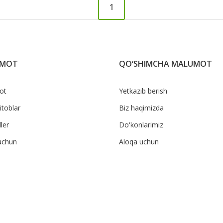
1
UMOT
QO‘SHIMCHA MALUMOT
ot
Yetkazib berish
itoblar
Biz haqimizda
ler
Do'konlarimiz
uchun
Aloqa uchun