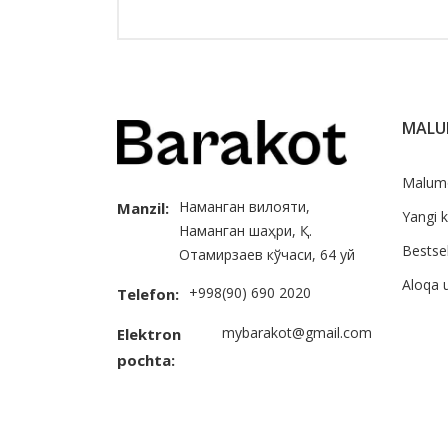
MAL
Malum
Наманган вилояти,
Manzil:
Yangi k
Наманган шаҳри, Қ.
Bestsel
Отамирзаев кўчаси, 64 уй
Aloqa 
+998(90) 690 2020
Telefon:
mybarakot@gmail.com
Elektron
pochta: