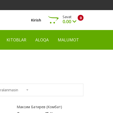
Savat
0
Kirish
0.00
KITOBLAR
ALOQA
MALUMOT
Ko‘rish
ralanmasin
Максим Батирев (Комбат)