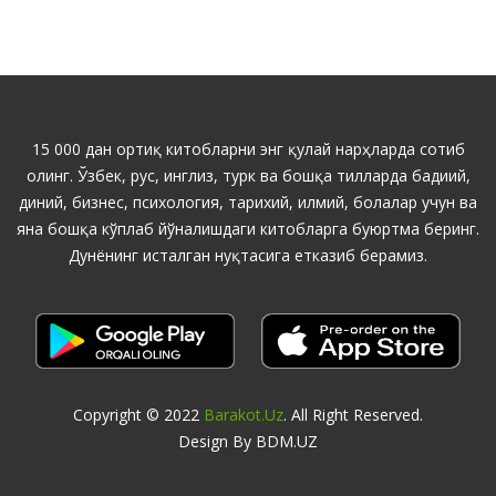
15 000 дан ортиқ китобларни энг қулай нарҳларда сотиб
олинг. Ўзбек, рус, инглиз, турк ва бошқа тилларда бадиий,
диний, бизнес, психология, тарихий, илмий, болалар учун ва
яна бошқа кўплаб йўналишдаги китобларга буюртма беринг.
Дунёнинг исталган нуқтасига етказиб берамиз.
Copyright © 2022
Barakot.uz
. All Right Reserved.
Design By BDM.UZ