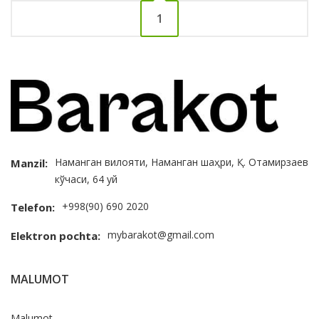
1
Наманган вилояти, Наманган шаҳри, Қ. Отамирзаев
Manzil:
кўчаси, 64 уй
+998(90) 690 2020
Telefon:
mybarakot@gmail.com
Elektron pochta:
MALUMOT
Malumot