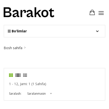
Bo‘limlar
Site
Bosh sahifa
Breadcrumb
1 - 12, Jami: 1 (1 Sahifa)
Saralash:
Saralanmasin