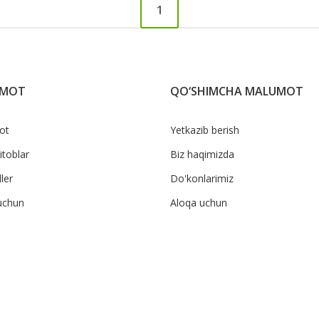
1
UMOT
QO‘SHIMCHA MALUMOT
ot
Yetkazib berish
itoblar
Biz haqimizda
ler
Do'konlarimiz
uchun
Aloqa uchun