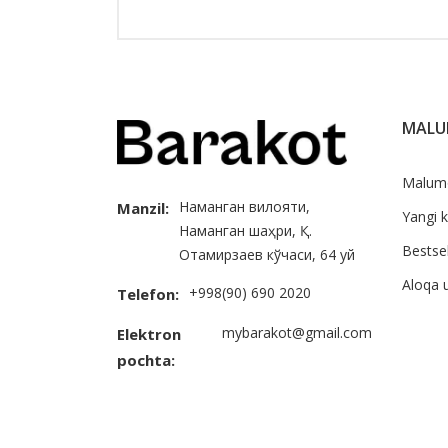
MAL
Malum
Наманган вилояти,
Manzil:
Yangi k
Наманган шаҳри, Қ.
Bestsel
Отамирзаев кўчаси, 64 уй
Aloqa 
+998(90) 690 2020
Telefon:
mybarakot@gmail.com
Elektron
pochta: