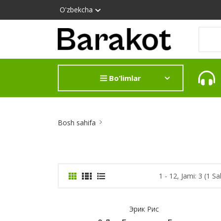
O'zbekcha
Bo‘limlar
Site
Bosh sahifa
Breadcrumb
1 - 12, Jami: 3 (1 Sa
Эрик Рис