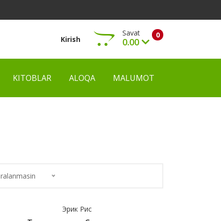
Savat
0
Kirish
0.00
KITOBLAR
ALOQA
MALUMOT
Ko‘rish
ralanmasin
Эрик Рис