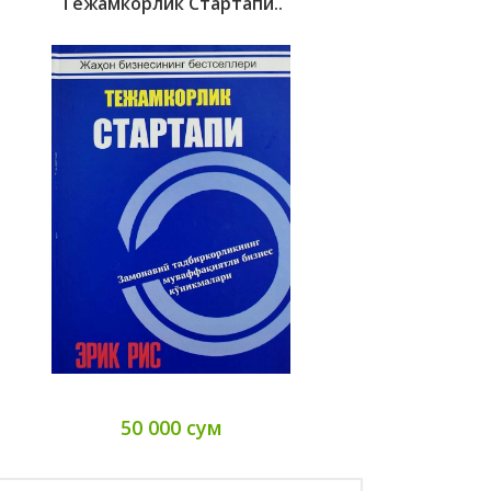
Тежамкорлик Стартапи..
50 000 сум