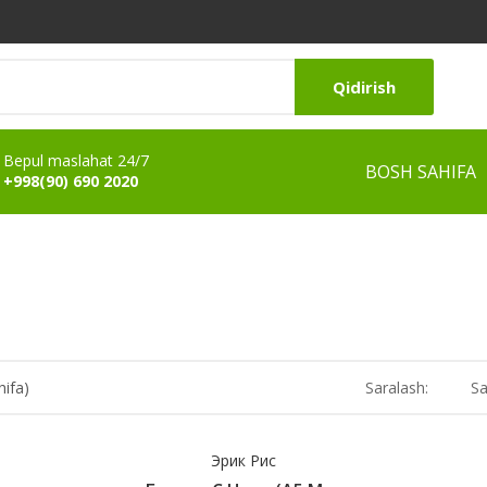
Qidirish
Bepul maslahat 24/7
BOSH SAHIFA
+998(90) 690 2020
hifa)
Saralash:
Sa
Эрик Рис