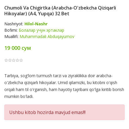
Chumoli Va Chigirtka (arabcha-O'zbekcha Qiziqarli
Hikoyalar) (А4, Yupqa) 32 Bet
Nashriyot:
Hilol-Nashr
Bo‘limi:
Болалар учун эртаклар
Muallifi:
Muhammadali Abduqayumov
19 000 сум
Product
Tarbiya, sog'lom turmush tarzi va ziyraklikka doir arabcha-
Summery
o'zbekcha qiziqarlı hikoyalar. Umid qilamizki, bu kitobni o'qish
orqali ham til o'rganish, ham hayotiy tajribani qo'lga kiritib borish
mumkin bo'ladi.
Ushbu kitob hozirda mavjud emas!!!