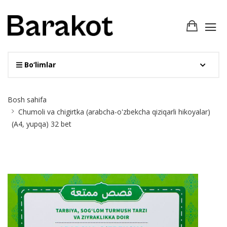
Bo‘limlar
Site
Bosh sahifa
Breadcrumb
Chumoli va chigirtka (arabcha-o'zbekcha qiziqarli hikoyalar)
(А4, yupqa) 32 bet