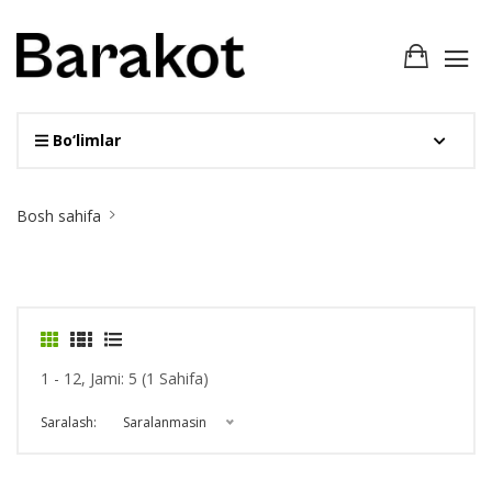
Bo‘limlar
Site
Bosh sahifa
Breadcrumb
1 - 12, Jami: 5 (1 Sahifa)
Saralash:
Saralanmasin