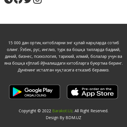
15 000 дан ортиқ китобларни энг қулай нарҳларда сотиб
олинг. Ўзбек, рус, инглиз, турк ва бошқа тилларда бадиий,
диний, бизнес, психология, тарихий, илмий, болалар учун ва
яна бошқа кўплаб йўналишдаги китобларга буюртма беринг.
Дунёнинг исталган нуқтасига етказиб берамиз.
Copyright © 2022
Barakot.uz
. All Right Reserved.
Design By BDM.UZ