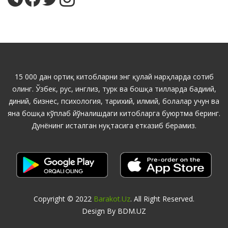
15 000 дан ортиқ китобларни энг қулай нарҳларда сотиб
олинг. Ўзбек, рус, инглиз, турк ва бошқа тилларда бадиий,
диний, бизнес, психология, тарихий, илмий, болалар учун ва
яна бошқа кўплаб йўналишдаги китобларга буюртма беринг.
Дунёнинг исталган нуқтасига етказиб берамиз.
Copyright © 2022
Barakot.uz
. All Right Reserved.
Design By BDM.UZ