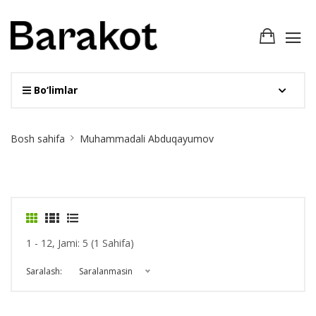
Bo‘limlar
Site
Bosh sahifa
Muhammadali Abduqayumov
Breadcrumb
1 - 12, Jami: 5 (1 Sahifa)
Saralash:
Saralanmasin