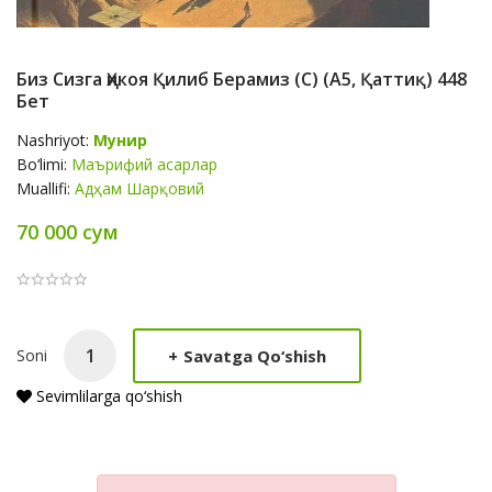
Биз Сизга Ҳикоя Қилиб Берамиз (с) (А5, Қаттиқ) 448
Бет
Nashriyot:
Мунир
Bo‘limi:
Маърифий асарлар
Muallifi:
Адҳам Шарқовий
70 000 сум
Product
+
Savatga Qo‘shish
Soni
Summery
Sevimlilarga qo‘shish