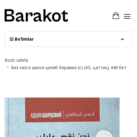
Bo‘limlar
Site
Bosh sahifa
Breadcrumb
Биз сизга ҳикоя қилиб берамиз (с) (А5, қаттиқ) 448 бет