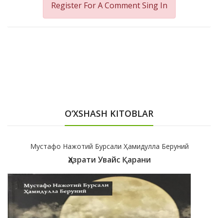
Register For A Comment
Sing In
O‘XSHASH KITOBLAR
Мустафо Нажотий Бурсали Ҳамидулла Беруний
Ҳазрати Увайс Қарани