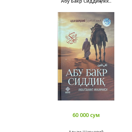
Абу Бакр Сиддиқ Икк..
60 000 сум
Адҳам Шарқовий