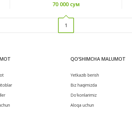
70 000 сум
1
UMOT
QO‘SHIMCHA MALUMOT
ot
Yetkazib berish
itoblar
Biz haqimizda
ler
Do'konlarimiz
uchun
Aloqa uchun