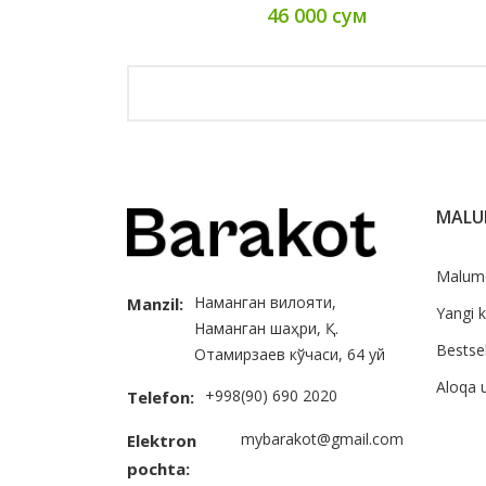
46 000 сум
MAL
Malum
Наманган вилояти,
Manzil:
Yangi k
Наманган шаҳри, Қ.
Bestsel
Отамирзаев кўчаси, 64 уй
Aloqa 
+998(90) 690 2020
Telefon:
mybarakot@gmail.com
Elektron
pochta: