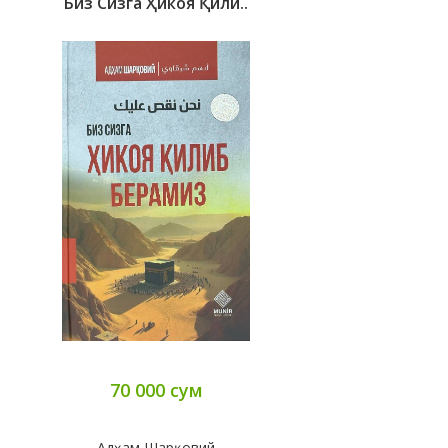
Биз Сизга Ҳикоя Қили..
70 000 сум
Адҳам Шарқовий