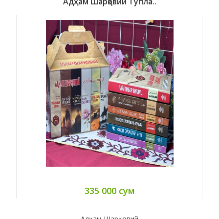
Адҳам Шарқовий Тўпла..
335 000 сум
Адҳам Шарқовий