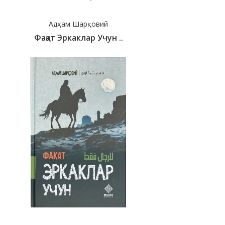
Адҳам Шарқовий
Фақат Эркаклар Учун ..