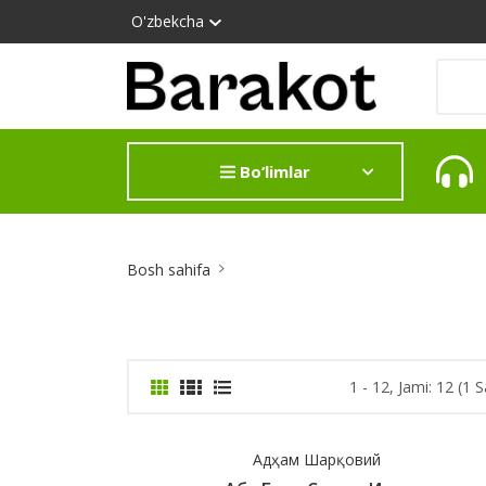
O'zbekcha
Bo‘limlar
Site
Bosh sahifa
Breadcrumb
1 - 12, Jami: 12 (1 S
Адҳам Шарқовий