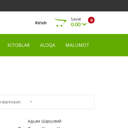
Savat
0
Kirish
0.00
KITOBLAR
ALOQA
MALUMOT
Ko‘rish
ralanmasin
Адҳам Шарқовий