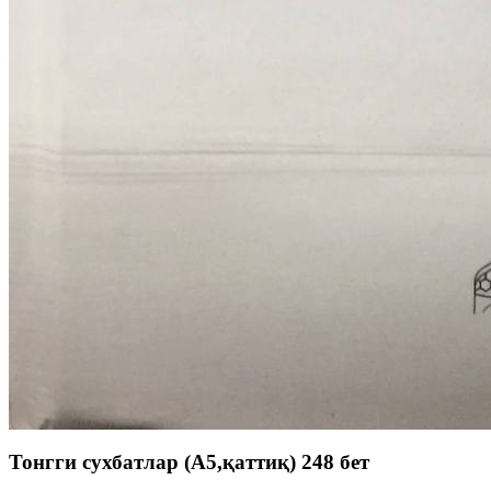
Тонгги сухбатлар (A5,қаттиқ) 248 бет