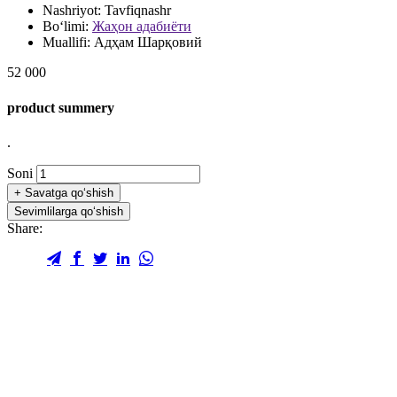
Nashriyot:
Tavfiqnashr
Bo‘limi:
Жаҳон адабиёти
Muallifi:
Адҳам Шарқовий
52 000
product summery
.
Soni
+
Savatga qo‘shish
Sevimlilarga qo‘shish
Share: