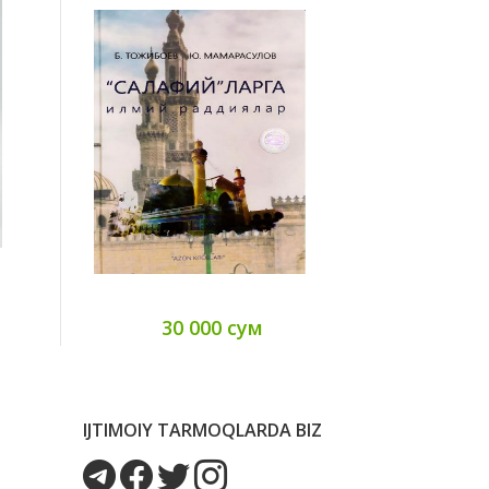
45
30 000 сум
IJTIMOIY TARMOQLARDA BIZ