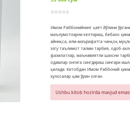
Product
Имом Раббонийнинг ҳаёт йўлини ўрганиш
маълумотларни келтириш, бебахо ҳик
Summery
айниқса, илм-маърифатга чанқоқ муҳли
эзгу таълимот талим-тарбия, одоб-ахло
фазилатлар, маънавиятли шахсни тарби
одамлар онгига сингдириш сингари ишл
қилади. Китобдан Имом Раббоний ҳикм
хулосалар ҳам ўрин олган.
Ushbu kitob hozirda mavjud emas!