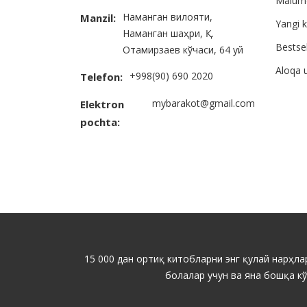
Malum
Наманган вилояти,
Manzil:
Yangi k
Наманган шаҳри, Қ.
Bestsel
Отамирзаев кўчаси, 64 уй
Aloqa 
+998(90) 690 2020
Telefon:
mybarakot@gmail.com
Elektron
pochta:
15 000 дан ортиқ китобларни энг қулай нарҳлар
болалар учун ва яна бошқа к