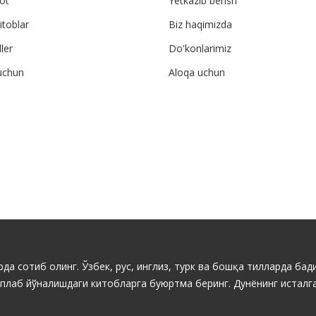
ot
Yetkazib berish
itoblar
Biz haqimizda
ler
Do'konlarimiz
uchun
Aloqa uchun
да сотиб олинг. Ўзбек, рус, инглиз, турк ва бошқа тилларда бади
ўплаб йўналишдаги китобларга буюртма беринг. Дунёнинг исталга