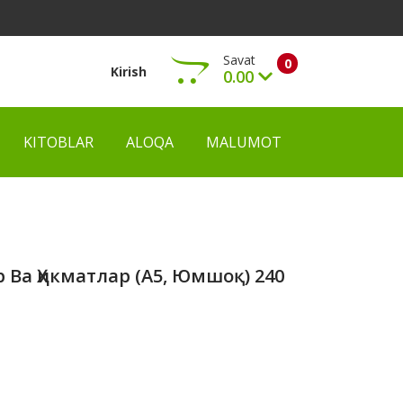
Savat
0
Kirish
0.00
KITOBLAR
ALOQA
MALUMOT
Ko‘rish
Ва Ҳикматлар (А5, Юмшоқ) 240