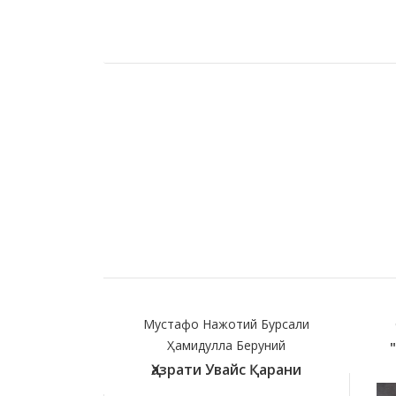
Мустафо Нажотий Бурсали
Ҳамидулла Беруний
Ҳазрати Увайс Қарани