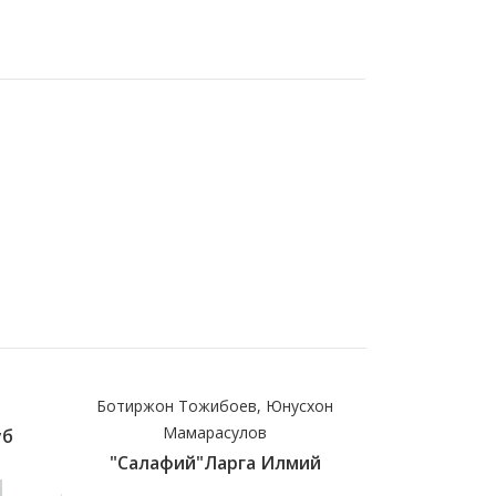
Ботиржон Тожибоев, Юнусхон
Имом Абу
Мамарасулов
уб
(c)Бидо
"Салафий"ларга Илмий