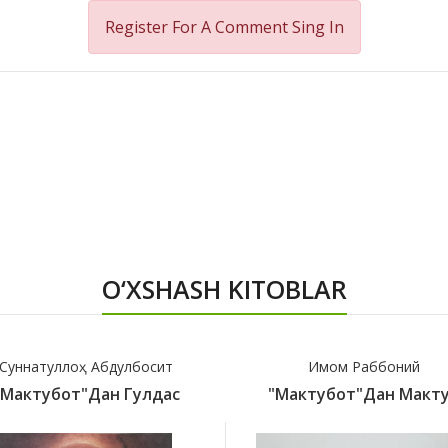
Register For A Comment
Sing In
O‘XSHASH KITOBLAR
Суннатуллоҳ Абдулбосит
Имом Раббоний
"Мактубот"дан Гулдас
"Мактубот"дан Макт