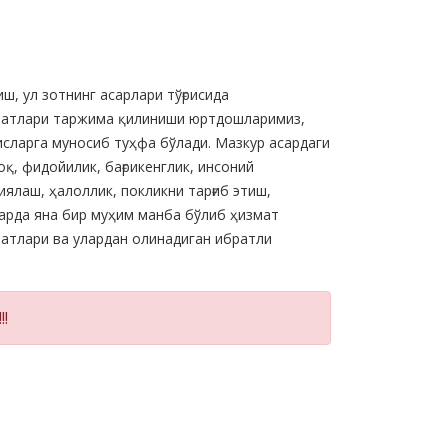
, ул зотнинг асарлари тўғрисида
матлари таржима қилиниши юртдошларимиз,
сларга муносиб туҳфа бўлади. Мазкур асардаги
қ, фидойилик, бағрикенглик, инсоний
ялаш, ҳалоллик, покликни тарғиб этиш,
арда яна бир муҳим манба бўлиб ҳизмат
атлари ва улардан олинадиган ибратли
!!