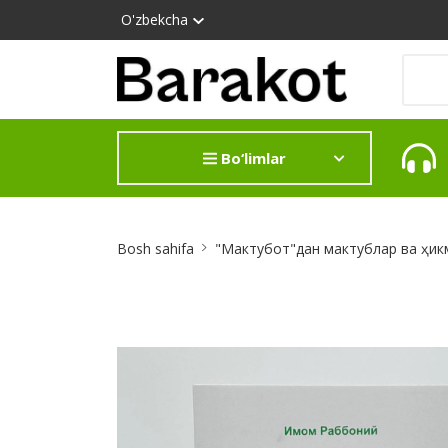
O'zbekcha
Bo‘limlar
Site
Bosh sahifa
"Мактубот"дан мактублар ва ҳик
Breadcrumb