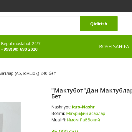
Qidirish
Bepul maslahat 24/7
BOSH SAHIFA
+998(90) 690 2020
матлар (А5, юмшоқ) 240 бет
"Мактубот"дан Мактублар 
Бет
Nashriyot:
Iqro-Nashr
Bo‘limi:
Маърифий асарлар
Muallifi:
Имом Раббоний
35 000 сум