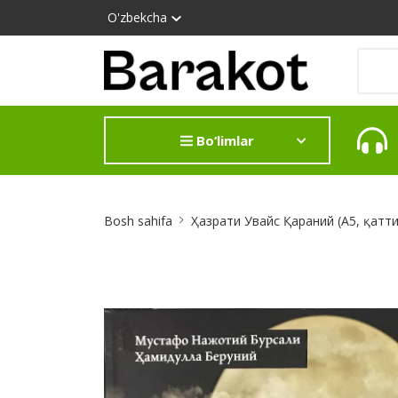
O'zbekcha
Bo‘limlar
Site
Bosh sahifa
Ҳазрати Увайс Қараний (А5, қатти
Breadcrumb