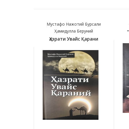
Мустафо Нажотий Бурсали
Ҳамидулла Беруний
Ҳазрати Увайс Қарани