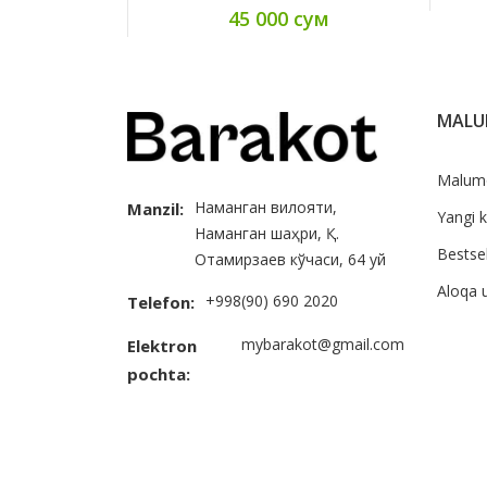
45 000 сум
MAL
Malum
Наманган вилояти,
Manzil:
Yangi k
Наманган шаҳри, Қ.
Bestsel
Отамирзаев кўчаси, 64 уй
Aloqa 
+998(90) 690 2020
Telefon:
mybarakot@gmail.com
Elektron
pochta: