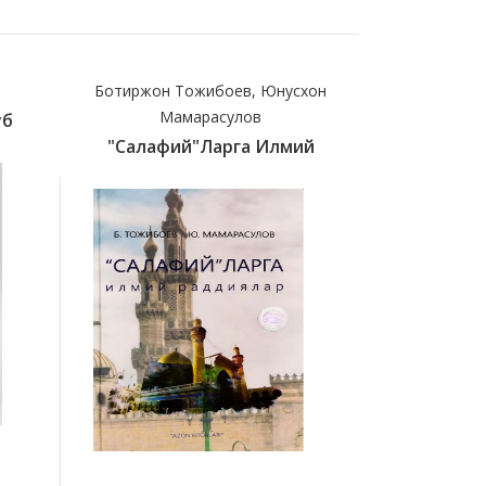
Ботиржон Тожибоев, Юнусхон
Имом Абу
Мамарасулов
уб
(c)Бидо
"Салафий"ларга Илмий
45