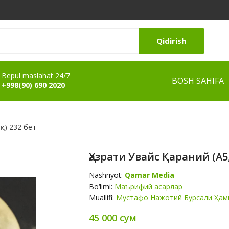
Qidirish
Bepul maslahat 24/7
BOSH SAHIFA
+998(90) 690 2020
қ) 232 бет
Ҳазрати Увайс Қараний (А5,
Nashriyot:
Qamar Media
Bo‘limi:
Маърифий асарлар
Muallifi:
Мустафо Нажотий Бурсали Ҳам
45 000 сум