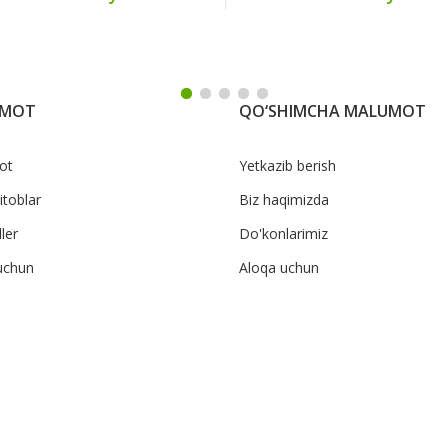
UMOT
QO‘SHIMCHA MALUMOT
ot
Yetkazib berish
itoblar
Biz haqimizda
ler
Do'konlarimiz
uchun
Aloqa uchun