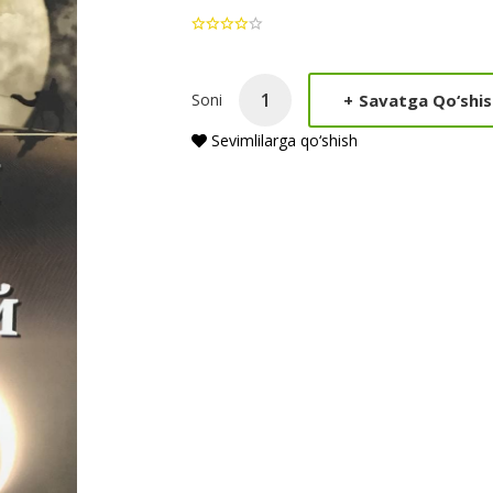
Product
+
Savatga Qo‘shis
Soni
Summery
Sevimlilarga qo‘shish