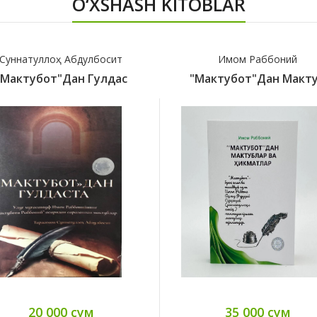
O‘XSHASH KITOBLAR
Суннатуллоҳ Абдулбосит
Имом Раббоний
"Мактубот"дан Гулдас
"Мактубот"дан Макт
20 000 сум
35 000 сум