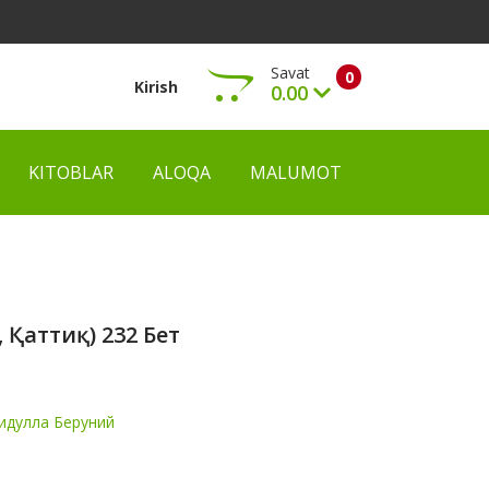
Savat
0
Kirish
0.00
KITOBLAR
ALOQA
MALUMOT
Ko‘rish
 Қаттиқ) 232 Бет
идулла Беруний