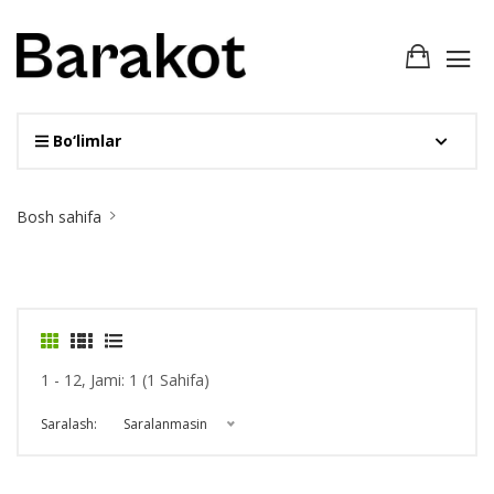
Bo‘limlar
Site
Bosh sahifa
Breadcrumb
1 - 12, Jami: 1 (1 Sahifa)
Saralash:
Saralanmasin