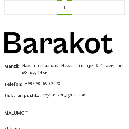
1
Наманган вилояти, Наманган шаҳри, Қ. Отамирзаев
Manzil:
кўчаси, 64 уй
+998(90) 690 2020
Telefon:
mybarakot@gmail.com
Elektron pochta:
MALUMOT
Malumot