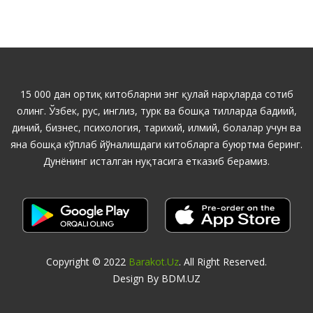
15 000 дан ортиқ китобларни энг қулай нарҳларда сотиб
олинг. Ўзбек, рус, инглиз, турк ва бошқа тилларда бадиий,
диний, бизнес, психология, тарихий, илмий, болалар учун ва
яна бошқа кўплаб йўналишдаги китобларга буюртма беринг.
Дунёнинг исталган нуқтасига етказиб берамиз.
Copyright © 2022
Barakot.uz
. All Right Reserved.
Design By BDM.UZ