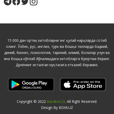
15 000 дан ортиқ китобларни энг қулай нарҳларда сотиб
олинг. Ўзбек, рус, инглиз, турк ва бошқа тилларда бадиий,
диний, бизнес, психология, тарихий, илмий, болалар учун ва
яна бошқа кўплаб йўналишдаги китобларга буюртма беринг.
Дунёнинг исталган нуқтасига етказиб берамиз.
Copyright © 2022
Barakot.uz
. All Right Reserved.
Design By BDM.UZ