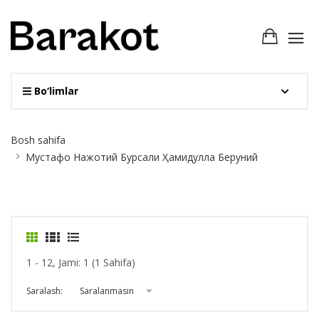
Bo‘limlar
Site
Bosh sahifa
Breadcrumb
Мустафо Нажотий Бурсали Ҳамидулла Беруний
1 - 12, Jami: 1 (1 Sahifa)
Saralash:
Saralanmasin