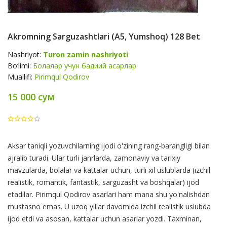
Akromning Sarguzashtlari (А5, Yumshoq) 128 Bet
Nashriyot:
Turon zamin nashriyoti
Bo‘limi:
Болалар учун бадиий асарлар
Muallifi:
Pirimqul Qodirov
15 000 сум
Product
Aksar taniqli yozuvchilarning ijodi o'zining rang-barangligi bilan
Summery
ajralib turadi. Ular turli janrlarda, zamonaviy va tarixiy
mavzularda, bolalar va kattalar uchun, turli xil uslublarda (izchil
realistik, romantik, fantastik, sarguzasht va boshqalar) ijod
etadilar. Pirimqul Qodirov asarlari ham mana shu yo'nalishdan
mustasno emas. U uzoq yillar davomida izchil realistik uslubda
ijod etdi va asosan, kattalar uchun asarlar yozdi. Taxminan,