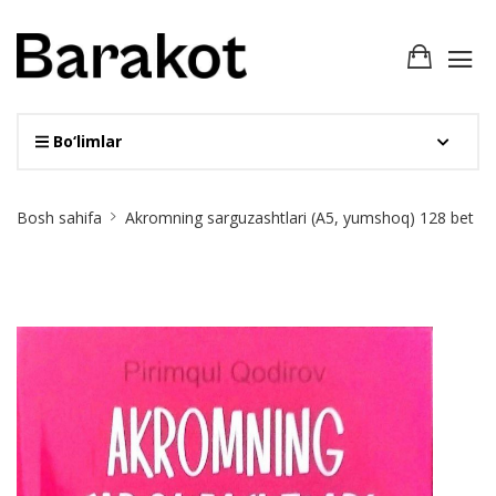
Bo‘limlar
Site
Bosh sahifa
Akromning sarguzashtlari (А5, yumshoq) 128 bet
Breadcrumb