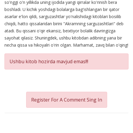
so'nggi o'n yillikda uning ijodida yangi qirralar ko'rinish bera
boshladi. U kichik yoshdagi bolalarga bag'ishlangan bir qator
asarlar e'lon qildi, sarguzashtlar yo'nalishidagi kitoblari bosilib
chiqdi, hatto qissalaridan birini "Akramning sarguzashtlari" deb
atadi. Bu qissani o'qir ekansiz, beixtiyor bolalik davringizga
sayohat qilasiz. Shuningdek, ushbu kitobdan adibning yana bir
necha qissa va hikoyalri o'rin olgan. Marhamat, zavq bilan o'qing!
Ushbu kitob hozirda mavjud emas!!!
Register For A Comment
Sing In