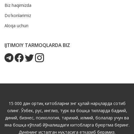
Biz haqimizda
Do'konlarimiz
Aloqa uchun
IJTIMOIY TARMOQLARDA BIZ
15 000 дан ортиқ китобларни энг қулай нарҳларда сотиб
олинг. Ўзбек, рус, инглиз, турк ва бошқа тилларда бадиий,
диний, бизнес, психология, тарихий, илмий, болалар учун ва
яна бошқа кўплаб йўналишдаги китобларга буюртма беринг.
Дунёнинг исталган нуқтасига етказиб берамиз.