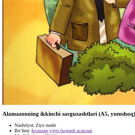
Alamazonning ikkinchi sarguzashtlari (А5, yumshoq)
Nashriyot:
Ziyo nashr
Bo‘limi:
Болалар учун бадиий асарлар