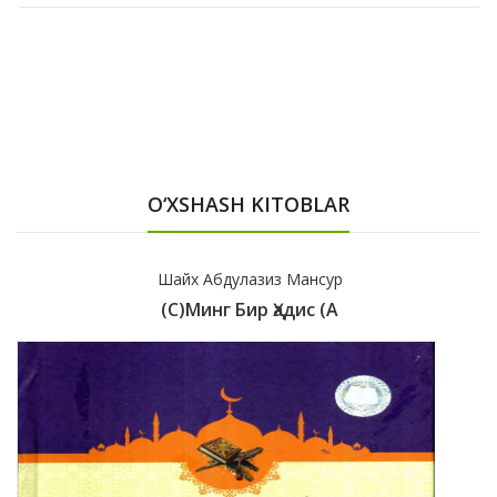
O‘XSHASH KITOBLAR
Шайх Абдулазиз Мансур
(с)Минг Бир Ҳадис (А