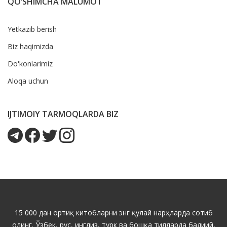
QO‘SHIMCHA MALUMOT
Yetkazib berish
Biz haqimizda
Do'konlarimiz
Aloqa uchun
IJTIMOIY TARMOQLARDA BIZ
15 000 дан ортиқ китобларни энг қулай нарҳларда сотиб
олинг. Ўзбек, рус, инглиз, турк ва бошқа тилларда бадиий,