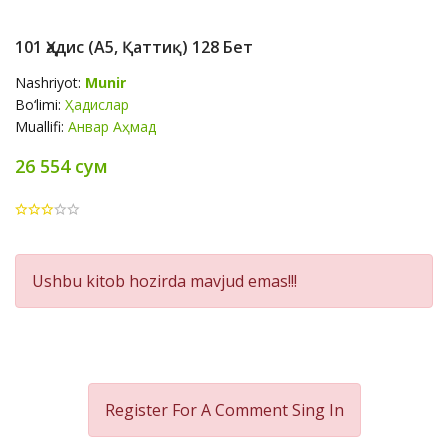
101 Ҳадис (А5, Қаттиқ) 128 Бет
Nashriyot:
Munir
Bo‘limi:
Ҳадислар
Muallifi:
Анвар Аҳмад
26 554 сум
Product
Ushbu kitob hozirda mavjud emas!!!
Summery
Register For A Comment
Sing In