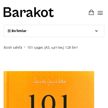
Bo‘limlar
Site
Bosh sahifa
101 ҳадис (А5, қаттиқ) 128 бет
Breadcrumb