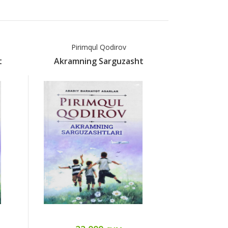
Pirimqul Qodirov
Piri
t
Akramning Sarguzasht
Akromni