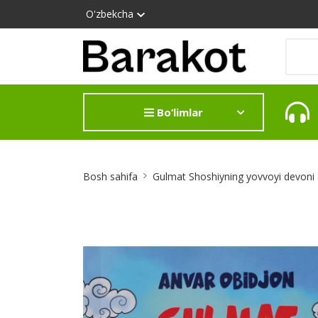
O'zbekcha
Bo‘limlar
Site
Bosh sahifa
Gulmat Shoshiyning yovvoyi devoni
Breadcrumb