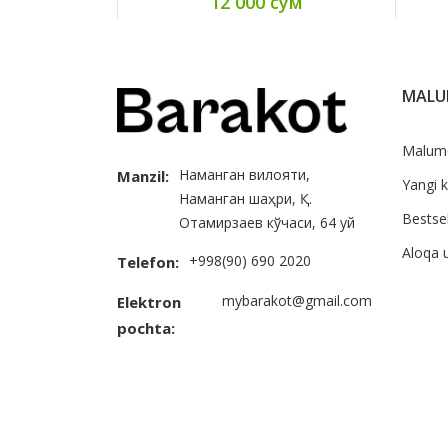
12 000 сум
MAL
Malum
Наманган вилояти,
Manzil:
Yangi k
Наманган шаҳри, Қ.
Bestsel
Отамирзаев кўчаси, 64 уй
Aloqa 
+998(90) 690 2020
Telefon:
mybarakot@gmail.com
Elektron
pochta: