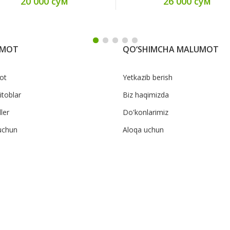
20 000 сум
26 000 сум
UMOT
QO‘SHIMCHA MALUMOT
ot
Yetkazib berish
itoblar
Biz haqimizda
ler
Do'konlarimiz
uchun
Aloqa uchun