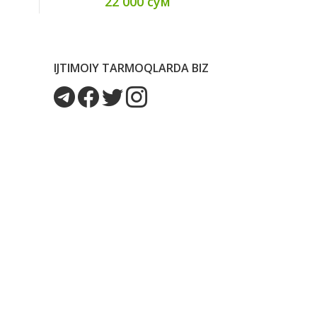
22 000 сум
15
IJTIMOIY TARMOQLARDA BIZ