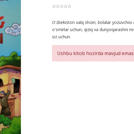
Product
O'zbekiston xalq shoiri, bolalar yozuvchisi
o'smirlar uchun, qiziq va dunyoqarashni riv
Summery
siz uchun.
Ushbu kitob hozirda mavjud emas!