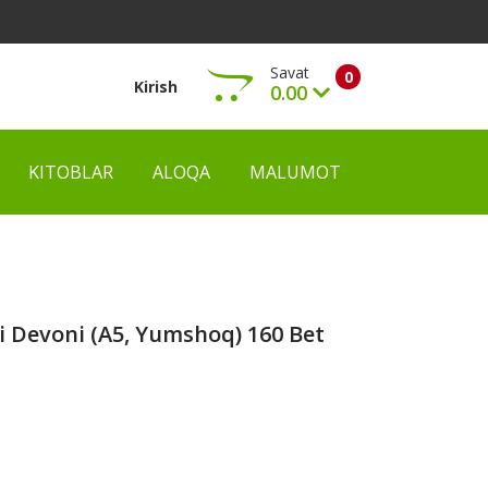
Savat
0
Kirish
0.00
KITOBLAR
ALOQA
MALUMOT
Ko‘rish
 Devoni (А5, Yumshoq) 160 Bet