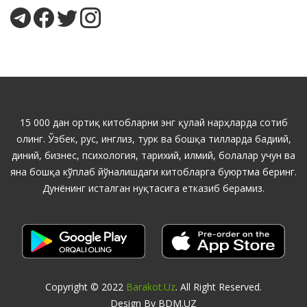
15 000 дан ортиқ китобларни энг қулай нарҳларда сотиб
олинг. Ўзбек, рус, инглиз, турк ва бошқа тилларда бадиий,
диний, бизнес, психология, тарихий, илмий, болалар учун ва
яна бошқа кўплаб йўналишдаги китобларга буюртма беринг.
Дунёнинг исталган нуқтасига етказиб берамиз.
Copyright © 2022
Barakot.uz
. All Right Reserved.
Design By BDM.UZ