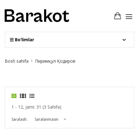
Bo‘limlar
Site
Bosh sahifa
Пиримқул Қодиров
Breadcrumb
1 - 12, Jami: 31 (3 Sahifa)
Saralash:
Saralanmasin