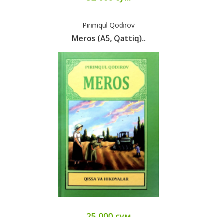
Pirimqul Qodirov
Meros (А5, Qattiq)..
25 000 сум