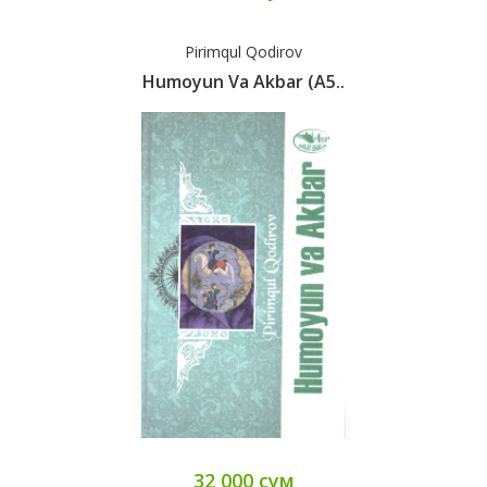
Pirimqul Qodirov
Humoyun Va Akbar (А5..
32 000 сум