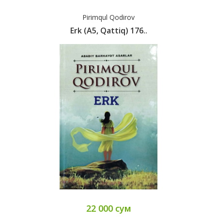
Pirimqul Qodirov
Erk (А5, Qattiq) 176..
22 000 сум