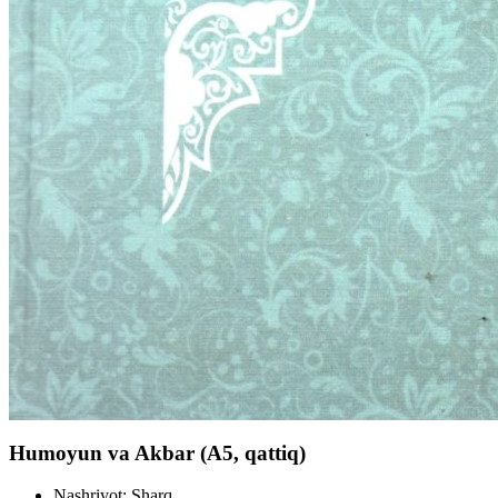
Humoyun va Akbar (А5, qattiq)
Nashriyot:
Sharq