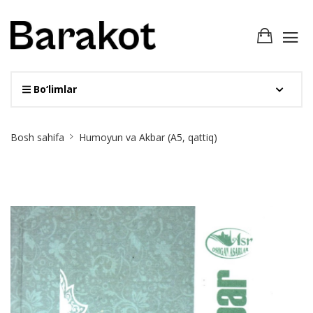
Bo‘limlar
Site
Bosh sahifa
Humoyun va Akbar (А5, qattiq)
Breadcrumb