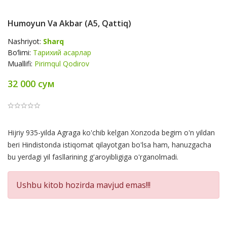
Humoyun Va Akbar (А5, Qattiq)
Nashriyot:
Sharq
Bo‘limi:
Тарихий асарлар
Muallifi:
Pirimqul Qodirov
32 000 сум
Product
Hijriy 935-yilda Agraga ko'chib kelgan Xonzoda begim o'n yildan
Summery
beri Hindistonda istiqomat qilayotgan bo'lsa ham, hanuzgacha
bu yerdagi yil fasllarining g'aroyibligiga o'rganolmadi.
Ushbu kitob hozirda mavjud emas!!!