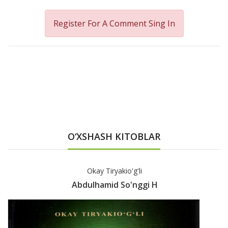
Register For A Comment
Sing In
O‘XSHASH KITOBLAR
Talha Ug'urluel
Abdulhamidxon Yashir