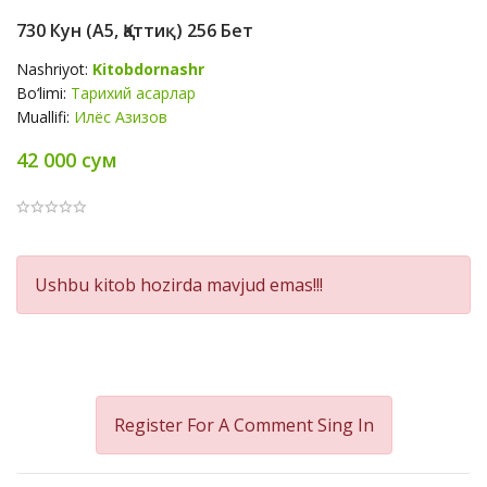
730 Кун (А5, Қаттиқ) 256 Бет
Nashriyot:
Kitobdornashr
Bo‘limi:
Тарихий асарлар
Muallifi:
Илёс Азизов
42 000 сум
Product
Ushbu kitob hozirda mavjud emas!!!
Summery
Register For A Comment
Sing In