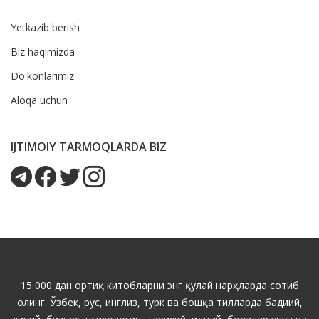
Yetkazib berish
Biz haqimizda
Do'konlarimiz
Aloqa uchun
IJTIMOIY TARMOQLARDA BIZ
15 000 дан ортиқ китобларни энг қулай нарҳларда сотиб
олинг. Ўзбек, рус, инглиз, турк ва бошқа тилларда бадиий,