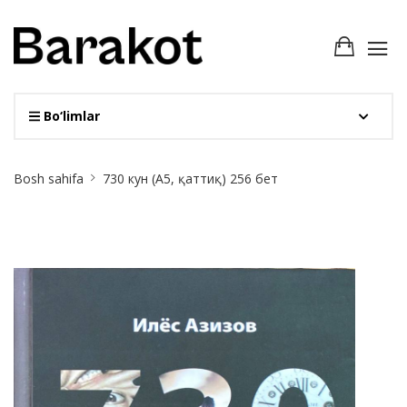
Bo‘limlar
Site
Bosh sahifa
730 кун (А5, қаттиқ) 256 бет
Breadcrumb