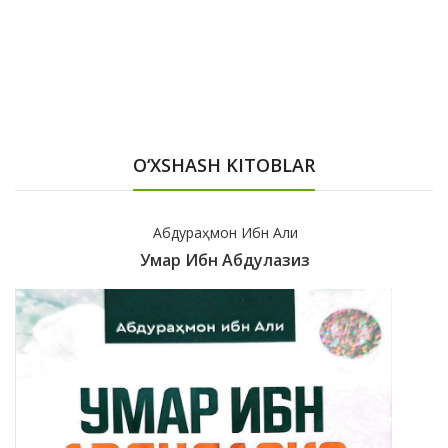
O‘XSHASH KITOBLAR
Абдураҳмон Ибн Али
Умар Ибн Абдулазиз