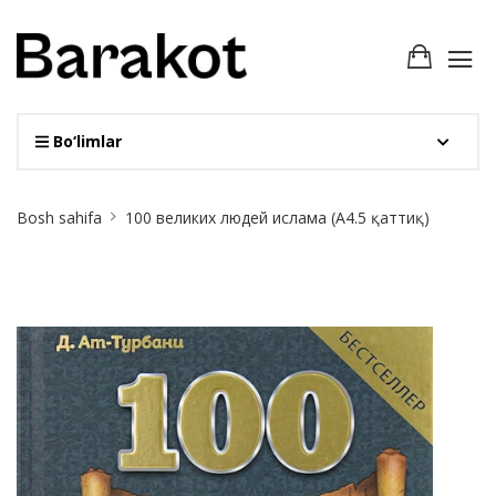
Bo‘limlar
Site
Bosh sahifa
100 великих людей ислама (A4.5 қаттиқ)
Breadcrumb