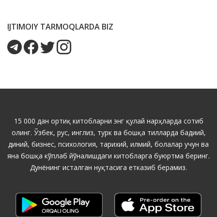
IJTIMOIY TARMOQLARDA BIZ
15 000 дан ортиқ китобларни энг қулай нарҳларда сотиб
олинг. Ўзбек, рус, инглиз, турк ва бошқа тилларда бадиий,
диний, бизнес, психология, тарихий, илмий, болалар учун ва
яна бошқа кўплаб йўналишдаги китобларга буюртма беринг.
Дунёнинг исталган нуқтасига етказиб берамиз.