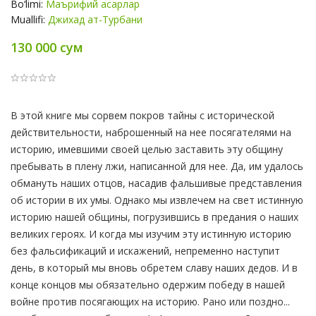
Bo‘limi:
Маърифий асарлар
Muallifi:
Джихад ат-Турбани
130 000 сум
Product
В этой книге мы сорвем покров тайны с исторической
Summery
действительности, наброшенный на нее посягателями на
историю, имевшими своей целью заставить эту общину
пребывать в плену лжи, написанной для нее. Да, им удалось
обмануть наших отцов, насадив фальшивые представления
об истории в их умы. Однако мы извлечем на свет истинную
историю нашей общины, погрузившись в предания о наших
великих героях. И когда мы изучим эту истинную историю
без фальсификаций и искажений, непременно наступит
день, в который мы вновь обретем славу наших дедов. И в
конце концов мы обязательно одержим победу в нашей
войне против посягающих на историю. Рано или поздно...