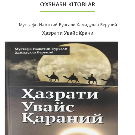
O‘XSHASH KITOBLAR
Мустафо Нажотий Бурсали Ҳамидулла Беруний
Ҳазрати Увайс Қарани