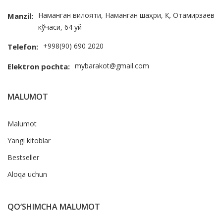
Наманган вилояти, Наманган шаҳри, Қ. Отамирзаев
Manzil:
кўчаси, 64 уй
+998(90) 690 2020
Telefon:
mybarakot@gmail.com
Elektron pochta:
MALUMOT
Malumot
Yangi kitoblar
Bestseller
Aloqa uchun
QO‘SHIMCHA MALUMOT