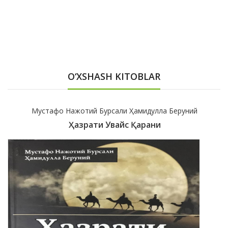
O‘XSHASH KITOBLAR
Мустафо Нажотий Бурсали Ҳамидулла Беруний
Ҳазрати Увайс Қарани