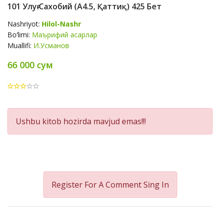
101 Улуғ Сахобий (А4.5, Қаттиқ) 425 Бет
Nashriyot:
Hilol-Nashr
Bo‘limi:
Маърифий асарлар
Muallifi:
И.Усманов
66 000 сум
Product
Ushbu kitob hozirda mavjud emas!!!
Summery
Register For A Comment
Sing In