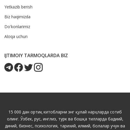
Yetkazib berish
Biz haqimizda
Do'konlarimiz
Aloqa uchun
IJTIMOIY TARMOQLARDA BIZ
15 000 дан ортиқ китобларни энг қулай нарҳларда сотиб
олинг. Ўзбек, рус, инглиз, турк ва бошқа тилларда бадиий,
диний, бизнес, психология, тарихий, илмий, болалар учун ва