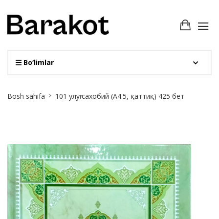
Bo‘limlar
Site
Bosh sahifa
101 улуғ сахобий (А4.5, қаттиқ) 425 бет
Breadcrumb