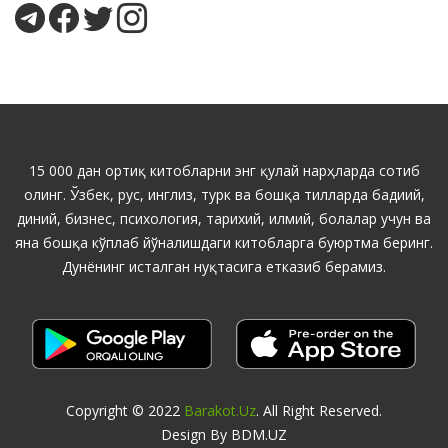
15 000 дан ортиқ китобларни энг қулай нарҳларда сотиб
олинг. Ўзбек, рус, инглиз, турк ва бошқа тилларда бадиий,
диний, бизнес, психология, тарихий, илмий, болалар учун ва
яна бошқа кўплаб йўналишдаги китобларга буюртма беринг.
Дунёнинг исталган нуқтасига етказиб берамиз.
Copyright © 2022
Barakot.uz
. All Right Reserved.
Design By BDM.UZ