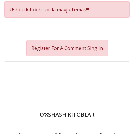
Ushbu kitob hozirda mavjud emas!!!
Register For A Comment
Sing In
O‘XSHASH KITOBLAR