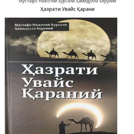
Мустафо Нажотий Бурсали Ҳамидулла Беруний
Ҳазрати Увайс Қарани