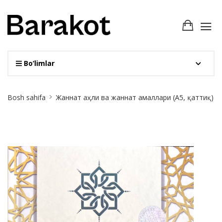
Bo‘limlar
Site
Bosh sahifa
Жаннат аҳли ва жаннат амаллари (А5, қаттиқ)
Breadcrumb