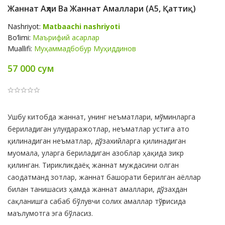
Жаннат Аҳли Ва Жаннат Амаллари (А5, Қаттиқ)
Nashriyot:
Matbaachi nashriyoti
Bo‘limi:
Маърифий асарлар
Muallifi:
Муҳаммадбобур Муҳиддинов
57 000 сум
Product
Ушбу китобда жаннат, унинг неъматлари, мўминларга
Summery
бериладиган улуғ даражотлар, неъматлар устига ато
қилинадиган неъматлар, дўзахийларга қилинадиган
муомала, уларга бериладиган азоблар ҳақида зикр
қилинган. Тирикликдаёқ жаннат муждасини олган
саодатманд зотлар, жаннат башорати берилган аёллар
билан танишасиз ҳамда жаннат амаллари, дўзахдан
сақланишга сабаб бўлувчи солих амаллар тўғрисида
маълумотга эга бўласиз.