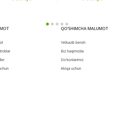
UMOT
QO‘SHIMCHA MALUMOT
ot
Yetkazib berish
itoblar
Biz haqimizda
ler
Do'konlarimiz
uchun
Aloqa uchun