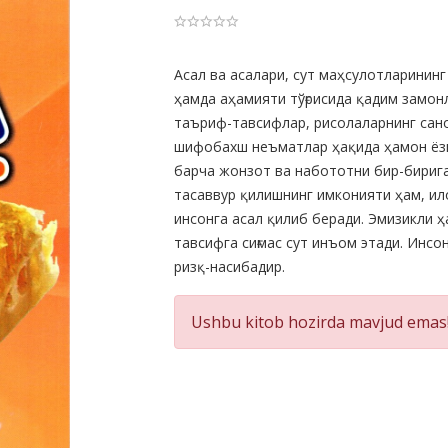
Product
Асал ва асалари, сут маҳсулотларининг
ҳамда аҳамияти тўғрисида қадим замон
Summery
таъриф-тавсифлар, рисолаларнинг сано
шифобахш неъматлар ҳақида ҳамон ёзм
барча жонзот ва набототни бир-бирига
тасаввур қилишнинг имконияти ҳам, ил
инсонга асал қилиб беради. Эмизикли ҳ
тавсифга сиғмас сут инъом этади. Инс
ризқ-насибадир.
Ushbu kitob hozirda mavjud emas!