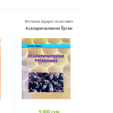
Фотихов Шухрат Асхатович
Дав
Асаларичиликни Ўрган
Балиқ 
9 000 сум
9