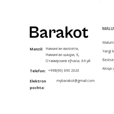
MAL
Malum
Наманган вилояти,
Manzil:
Yangi k
Наманган шаҳри, Қ.
Bestsel
Отамирзаев кўчаси, 64 уй
Aloqa 
+998(90) 690 2020
Telefon:
mybarakot@gmail.com
Elektron
pochta: