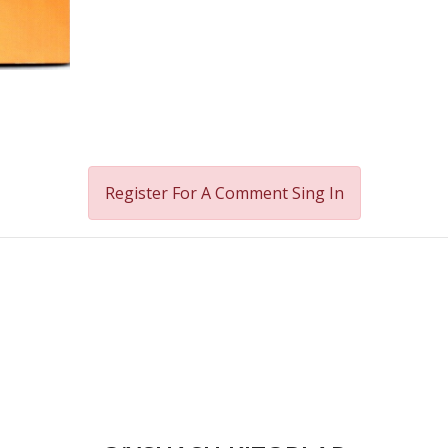
Register For A Comment
Sing In