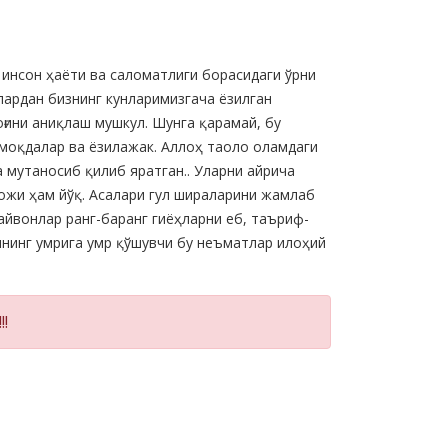
 инсон ҳаёти ва саломатлиги борасидаги ўрни
лардан бизнинг кунларимизгача ёзилган
ғини аниқлаш мушкул. Шунга қарамай, бу
оқдалар ва ёзилажак. Аллоҳ таоло оламдаги
 мутаносиб қилиб яратган.. Уларни айрича
ожи ҳам йўқ. Асалари гул шираларини жамлаб
айвонлар ранг-баранг гиёҳларни еб, таъриф-
оннинг умрига умр қўшувчи бу неъматлар илоҳий
!!