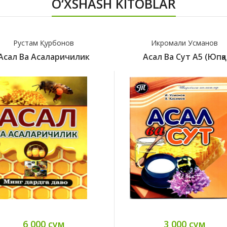
O‘XSHASH KITOBLAR
Рустам Қурбонов
Икромали Усманов
Асал Ва Асаларичилик
Асал Ва Сут А5 (юпқа
6 000 сум
3 000 сум