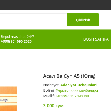
Qidirish
Bepul maslahat 24/7
BOSH SAHIFA
+998(90) 690 2020
Асал Ва Сут А5 (юпқа)
Nashriyot:
Adabiyot Uchqunlari
Bo‘limi:
Фермерчилик манбалари
Muallifi:
Икромали Усманов
3 000 сум