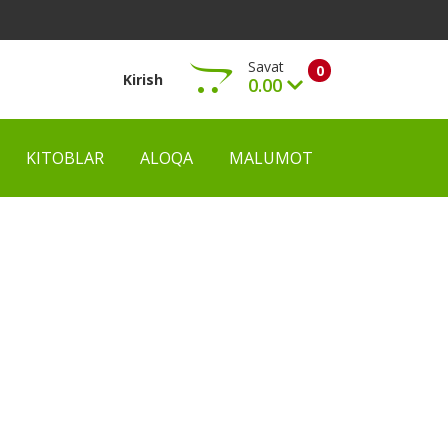
Savat
0
Kirish
0.00
KITOBLAR
ALOQA
MALUMOT
Ko‘rish