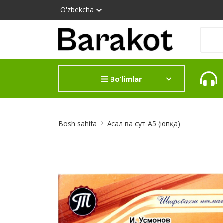
O'zbekcha
Bo‘limlar
Site
Bosh sahifa
Асал ва сут А5 (юпқа)
Breadcrumb