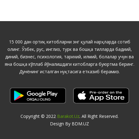
15 000 дан ортиқ китобларни энг қулай нарҳларда сотиб
олинг. Ўзбек, рус, инглиз, турк ва бошқа тилларда бадиий,
диний, бизнес, психология, тарихий, илмий, болалар учун ва
яна бошқа кўплаб йўналишдаги китобларга буюртма беринг.
Дунёнинг исталган нуқтасига етказиб берамиз.
Copyright © 2022
Barakot.uz
. All Right Reserved.
Design By BDM.UZ