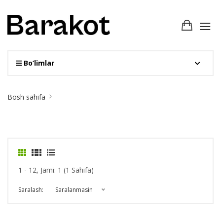
Bo‘limlar
Site
Bosh sahifa
Breadcrumb
1 - 12, Jami: 1 (1 Sahifa)
Saralash:
Saralanmasin