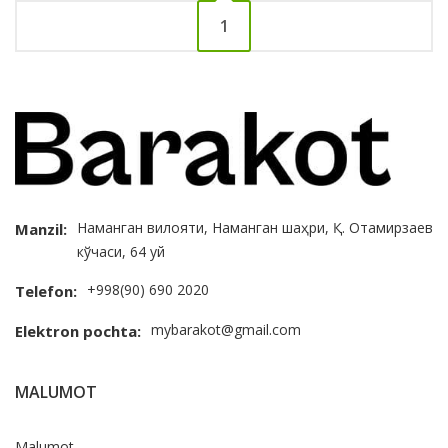
1
Наманган вилояти, Наманган шаҳри, Қ. Отамирзаев
Manzil:
кўчаси, 64 уй
+998(90) 690 2020
Telefon:
mybarakot@gmail.com
Elektron pochta:
MALUMOT
Malumot