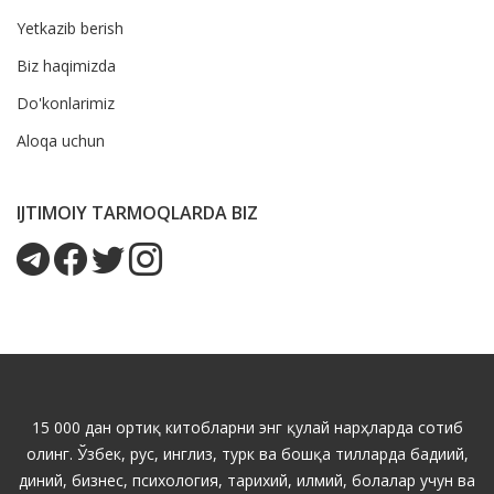
Yetkazib berish
Biz haqimizda
Do'konlarimiz
Aloqa uchun
IJTIMOIY TARMOQLARDA BIZ
15 000 дан ортиқ китобларни энг қулай нарҳларда сотиб
олинг. Ўзбек, рус, инглиз, турк ва бошқа тилларда бадиий,
диний, бизнес, психология, тарихий, илмий, болалар учун ва