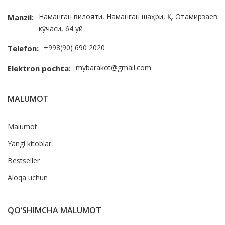
Наманган вилояти, Наманган шаҳри, Қ. Отамирзаев
Manzil:
кўчаси, 64 уй
+998(90) 690 2020
Telefon:
mybarakot@gmail.com
Elektron pochta:
MALUMOT
Malumot
Yangi kitoblar
Bestseller
Aloqa uchun
QO‘SHIMCHA MALUMOT