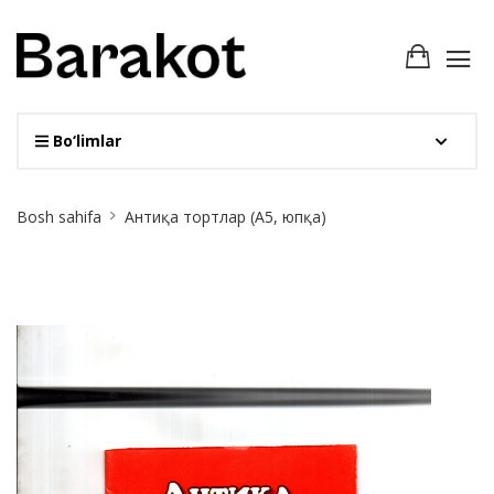
Bo‘limlar
Site
Bosh sahifa
Антиқа тортлар (А5, юпқа)
Breadcrumb