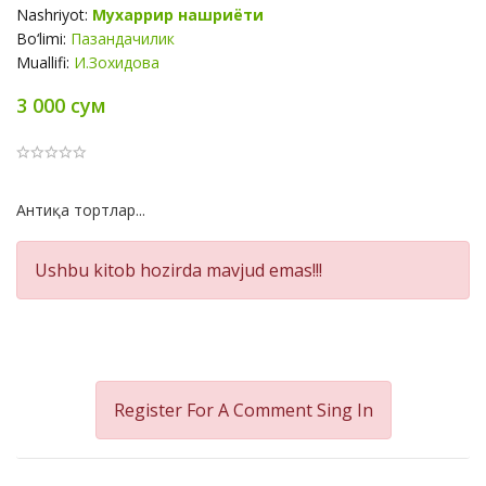
Nashriyot:
Мухаррир нашриёти
Bo‘limi:
Пазандачилик
Muallifi:
И.Зохидова
3 000 сум
Product
Антиқа тортлар...
Summery
Ushbu kitob hozirda mavjud emas!!!
Register For A Comment
Sing In