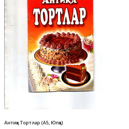
Антиқа Тортлар (А5, Юпқа)