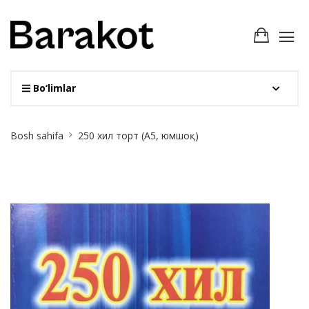
Bo‘limlar
Site
Bosh sahifa
250 хил торт (А5, юмшоқ)
Breadcrumb