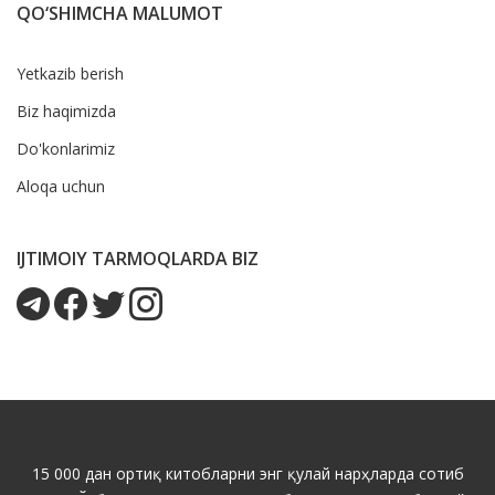
QO‘SHIMCHA MALUMOT
Yetkazib berish
Biz haqimizda
Do'konlarimiz
Aloqa uchun
IJTIMOIY TARMOQLARDA BIZ
15 000 дан ортиқ китобларни энг қулай нарҳларда сотиб