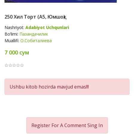
250 Хил Торт (А5, Юмшоқ)
Nashriyot:
Adabiyot Uchqunlari
Bo‘limi:
Пазандачилик
Muallifi:
О.Собиталиева
7 000 сум
Product
Ushbu kitob hozirda mavjud emas!!!
Summery
Register For A Comment
Sing In