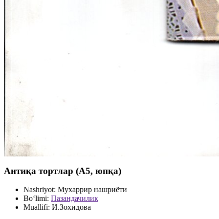
Антиқа тортлар (А5, юпқа)
Nashriyot:
Мухаррир нашриёти
Bo‘limi:
Пазандачилик
Muallifi:
И.Зохидова