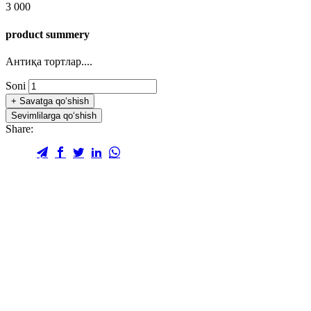
3 000
product summery
Антиқа тортлар....
Soni
+
Savatga qo‘shish
Sevimlilarga qo‘shish
Share: