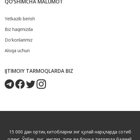
QO‘SHIMCHA MALUMOT
Yetkazib berish
Biz haqimizda
Do'konlarimiz
Aloqa uchun
IJTIMOIY TARMOQLARDA BIZ
15 000 дан ортиқ китобларни энг қулай нарҳларда сотиб
олинг. Ўзбек, рус, инглиз, турк ва бошқа тилларда бадиий,