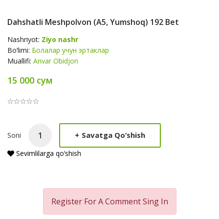
Dahshatli Meshpolvon (А5, Yumshoq) 192 Bet
Nashriyot:
Ziyo nashr
Bo‘limi:
Болалар учун эртаклар
Muallifi:
Anvar Obidjon
15 000 сум
Product
+
Savatga Qo‘shish
Soni
Summery
Sevimlilarga qo‘shish
Register For A Comment
Sing In