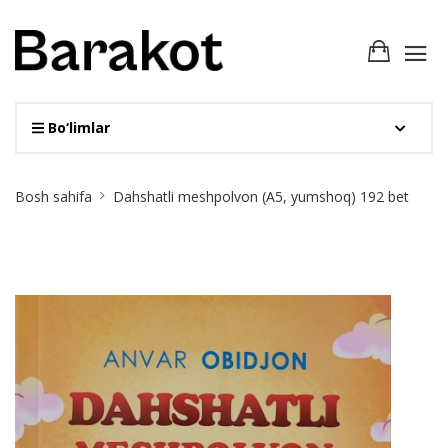
Bo‘limlar
Site
Bosh sahifa
Dahshatli meshpolvon (А5, yumshoq) 192 bet
Breadcrumb