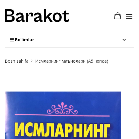
Bo‘limlar
Site
Bosh sahifa
Исмларнинг маънолари (А5, юпқа)
Breadcrumb