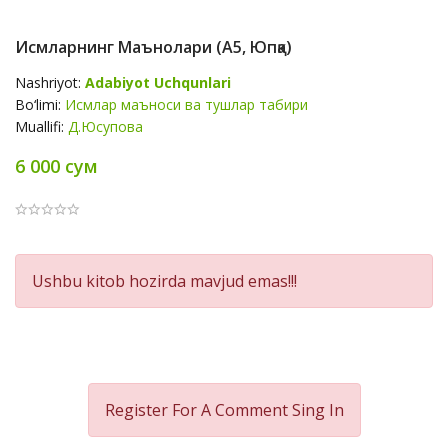
Исмларнинг Маънолари (А5, Юпқа)
Nashriyot:
Adabiyot Uchqunlari
Bo‘limi:
Исмлар маъноси ва тушлар табири
Muallifi:
Д.Юсупова
6 000 сум
Product
Ushbu kitob hozirda mavjud emas!!!
Summery
Register For A Comment
Sing In