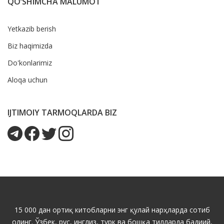
QO‘SHIMCHA MALUMOT
Yetkazib berish
Biz haqimizda
Do'konlarimiz
Aloqa uchun
IJTIMOIY TARMOQLARDA BIZ
15 000 дан ортиқ китобларни энг қулай нарҳларда сотиб
олинг. Ўзбек, рус, инглиз, турк ва бошқа тилларда бадиий,