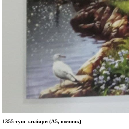
1355 туш таъбири (А5, юмшоқ)