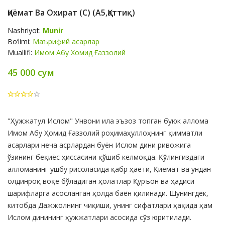
Қиёмат Ва Охират (с) (A5,қаттиқ)
Nashriyot:
Munir
Bo‘limi:
Маърифий асарлар
Muallifi:
Имом Абу Хомид Ғаззолий
45 000 сум
Product
"Ҳужжатул Ислом" Унвони ила эъзоз топган буюк аллома
Summery
Имом Абу Ҳомид Ғаззолий роҳимаҳуллоҳнинг қимматли
асарлари неча асрлардан буён Ислом дини ривожига
ўзининг беқиёс ҳиссасини қўшиб келмоқда. Қўлингиздаги
алломанинг ушбу рисоласида қабр ҳаёти, Қиёмат ва ундан
олдинроқ воқе бўладиган ҳолатлар Қуръон ва ҳадиси
шарифларга асосланган ҳолда баён қилинади. Шунингдек,
китобда Дажжолнинг чиқиши, унинг сифатлари ҳақида ҳам
Ислом динининг ҳужжатлари асосида сўз юритилади.