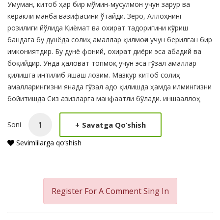
Умуман, китоб ҳар бир мўмин-мусулмон учун зарур ва
керакли манба вазифасини ўтайди. Зеро, Аллоҳнинг
розилиги йўлида Қиёмат ва охират тадоригини кўриш
бандага бу дунёда солиҳ амаллар қилмоғи учун берилган бир
имкониятдир. Бу дунё фоний, охират диёри эса абадий ва
боқийдир. Унда ҳаловат топмоқ учун эса гўзал амаллар
қилишга интилиб яшаш лозим. Мазкур китоб солиҳ
амалларингизни янада гўзал адо қилишда ҳамда илмингизни
бойитишда Сиз азизларга манфаатли бўлади. иншааллоҳ
+
Savatga Qo‘shish
Soni
Sevimlilarga qo‘shish
Register For A Comment
Sing In