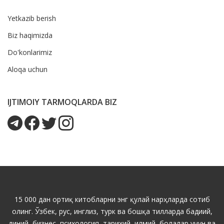
Yetkazib berish
Biz haqimizda
Do'konlarimiz
Aloqa uchun
IJTIMOIY TARMOQLARDA BIZ
15 000 дан ортиқ китобларни энг қулай нарҳларда сотиб
олинг. Ўзбек, рус, инглиз, турк ва бошқа тилларда бадиий,
диний, бизнес, психология, тарихий, илмий, болалар учун ва