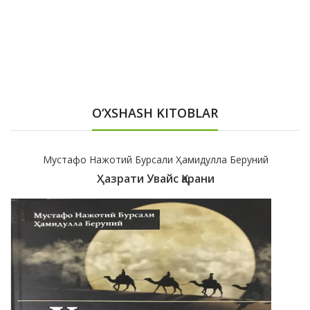
O‘XSHASH KITOBLAR
Мустафо Нажотий Бурсали Ҳамидулла Беруний
Ҳазрати Увайс Қарани