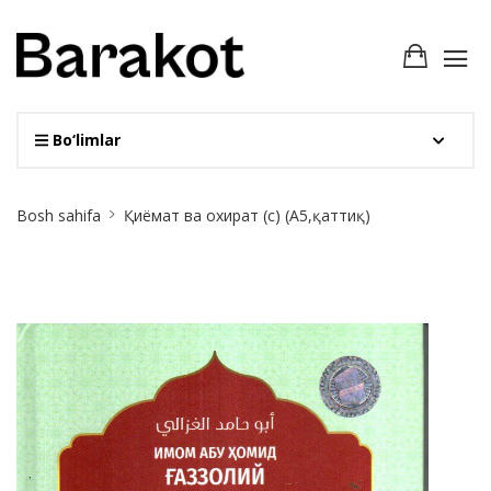
Bo‘limlar
Site
Bosh sahifa
Қиёмат ва охират (с) (A5,қаттиқ)
Breadcrumb