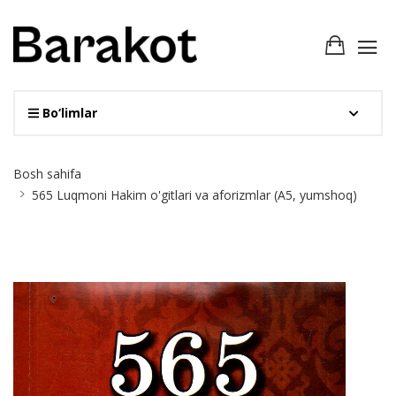
Bo‘limlar
Site
Bosh sahifa
Breadcrumb
565 Luqmoni Hakim o'gitlari va aforizmlar (А5, yumshoq)