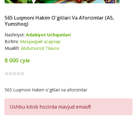
565 Luqmoni Hakim O'gitlari Va Aforizmlar (А5,
Yumshoq)
Nashriyot:
Adabiyot Uchqunlari
Bo‘limi:
Маърифий асарлар
Muallifi:
Abdumurod Tilavov
8 000 сум
Product
565 Luqmoni Hakim o'gitlari va aforizmlar
Summery
Ushbu kitob hozirda mavjud emas!!!