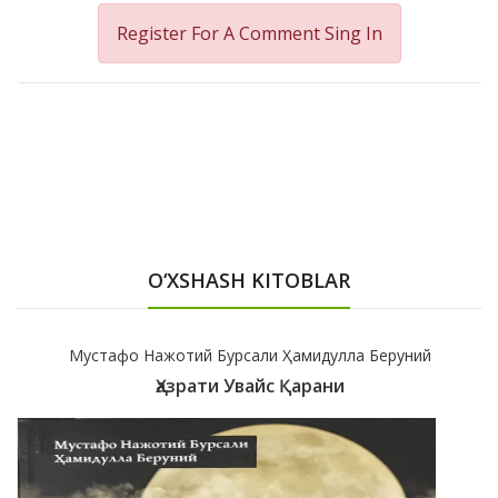
Register For A Comment
Sing In
O‘XSHASH KITOBLAR
Мустафо Нажотий Бурсали Ҳамидулла Беруний
Ҳазрати Увайс Қарани