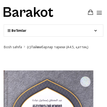
Bo‘limlar
Site
Bosh sahifa
(с)Пайғамбарлар тарихи (А4.5, қаттиқ)
Breadcrumb