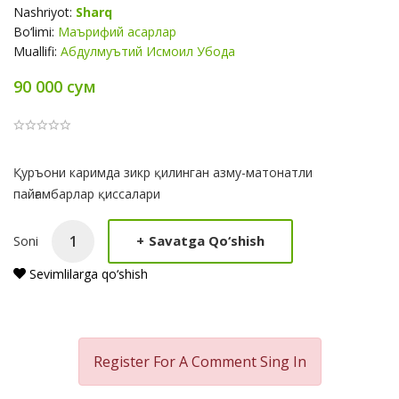
Nashriyot:
Sharq
Bo‘limi:
Маърифий асарлар
Muallifi:
Абдулмуътий Исмоил Убода
90 000 сум
Product
Қуръони каримда зикр қилинган азму-матонатли
Summery
пайғамбарлар қиссалари
+
Savatga Qo‘shish
Soni
Sevimlilarga qo‘shish
Register For A Comment
Sing In