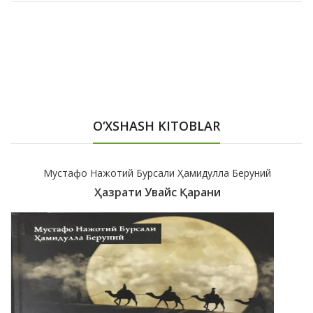
O‘XSHASH KITOBLAR
Мустафо Нажотий Бурсали Ҳамидулла Беруний
Ҳазрати Увайс Қарани