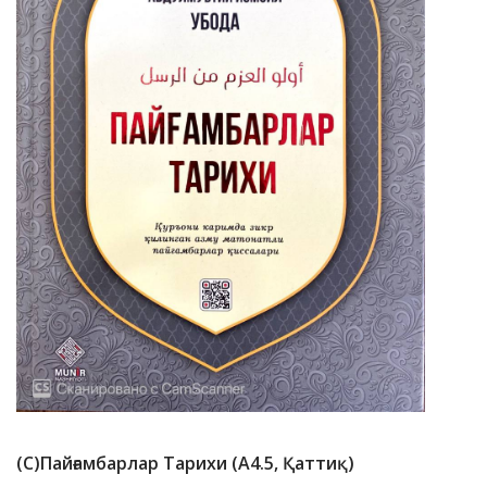
(с)Пайғамбарлар Тарихи (А4.5, Қаттиқ)