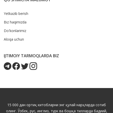
Yetkazib berish
Biz haqimizda
Do'konlarimiz
Aloqa uchun
IJTIMOIY TARMOQLARDA BIZ
15 000 дан ортиқ китобларни энг қулай нарҳларда сотиб
олинг. Ўзбек, рус, инглиз, турк ва бошқа тилларда бадиий,