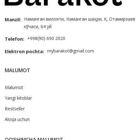
Наманган вилояти, Наманган шаҳри, Қ. Отамирзаев
Manzil:
кўчаси, 64 уй
+998(90) 690 2020
Telefon:
mybarakot@gmail.com
Elektron pochta:
MALUMOT
Malumot
Yangi kitoblar
Bestseller
Aloqa uchun
QO‘SHIMCHA MALUMOT